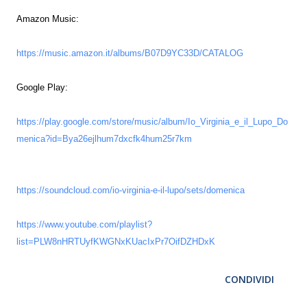
Amazon Music:
https://music.amazon.it/albums/B07D9YC33D/CATALOG
Google Play:
https://play.google.com/store/music/album/Io_Virginia_e_il_Lupo_Do
menica?id=Bya26ejlhum7dxcfk4hum25r7km
https://soundcloud.com/io-virginia-e-il-lupo/sets/domenica
https://www.youtube.com/playlist?
list=PLW8nHRTUyfKWGNxKUacIxPr7OifDZHDxK
CONDIVIDI