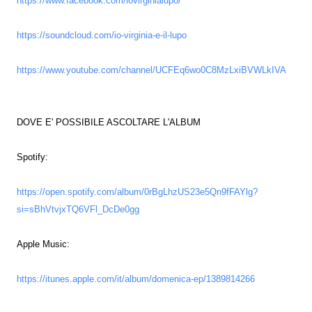
https://www.facebook.com/iovirginialupo/
https://soundcloud.com/io-virginia-e-il-lupo
https://www.youtube.com/channel/UCFEq6wo0C8MzLxiBVWLkIVA
DOVE E' POSSIBILE ASCOLTARE L'ALBUM
Spotify:
https://open.spotify.com/album/0rBgLhzUS23e5Qn9fFAYlg?
si=sBhVtvjxTQ6VFl_DcDe0gg
Apple Music:
https://itunes.apple.com/it/album/domenica-ep/1389814266