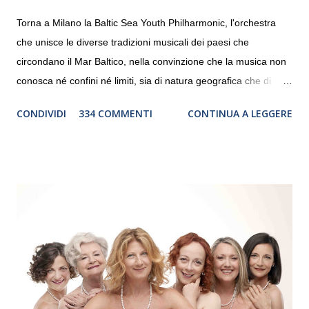
Torna a Milano la Baltic Sea Youth Philharmonic, l'orchestra
che unisce le diverse tradizioni musicali dei paesi che
circondano il Mar Baltico, nella convinzione che la musica non
conosca né confini né limiti, sia di natura geografica che di
genere. Il tour, realizzato grazie al sostegno di Saipem,
CONDIVIDI
334 COMMENTI
CONTINUA A LEGGERE
debutterà il 10 settembre a Heiden, in Germania, e toccherà, in
dieci giorni, nove differenti città in Svizzera, Italia, Danimarca e
Polonia. In Italia la Baltic Sea Youth Philharmonic sarà a Milano
il 14 settembre nel suggestivo contesto della Basilica di Santa
Maria delle Grazie, ospite dell’Associazione Musicale ArteViva,
e a Verona il 15 settembre al Teatro Filarmonico per il festival
“Settembre dell’Accademia” dove si esibirà per il secondo anno
consecutivo. Il pubblico milanese avrà il piacere di applaudire i
giovani artisti della Baltic Sea Youth Philharmonic per la quarta
volta. L’orchestra, fondata nel 2008 da Kristjan Järvi (affiancato