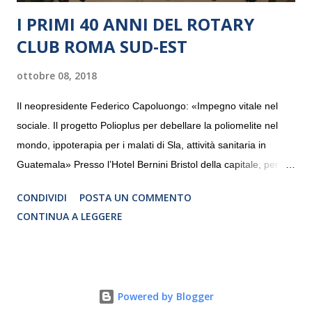
I PRIMI 40 ANNI DEL ROTARY
CLUB ROMA SUD-EST
ottobre 08, 2018
Il neopresidente Federico Capoluongo: «Impegno vitale nel
sociale. Il progetto Polioplus per debellare la poliomelite nel
mondo, ippoterapia per i malati di Sla, attività sanitaria in
Guatemala» Presso l’Hotel Bernini Bristol della capitale, per la
prima volta, sono stati presentati alla stampa i progetti in
CONDIVIDI
POSTA UN COMMENTO
programmazione del Rotary Club Roma Sud-Est che festeggia
CONTINUA A LEGGERE
i quaranta anni di attività. Un’occasione per raccontare al
mondo esterno i valori in cui il Club crede fermamente e che
muovono le azioni dei soci che lo compongono. Infatti le attività
che svolge il Rotary sono principalmente di volontariato e
Powered by Blogger
riguardano sia il territorio che le missioni all’estero in paesi in