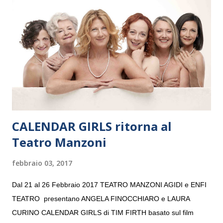
e a Verona il 15 settembre al Teatro Filarmonico per il festival
“Settembre dell’Accademia” dove si esibirà per il secondo anno
consecutivo. Il pubblico milanese avrà il piacere di applaudire i
giovani artisti della Baltic Sea Youth Philharmonic per la quarta
volta. L’orchestra, fondata nel 2008 da Kristjan Järvi (affiancato
da un prestigioso consiglio di consulent...
CALENDAR GIRLS ritorna al
Teatro Manzoni
febbraio 03, 2017
Dal 21 al 26 Febbraio 2017 TEATRO MANZONI AGIDI e ENFI
TEATRO presentano ANGELA FINOCCHIARO e LAURA
CURINO CALENDAR GIRLS di TIM FIRTH basato sul film