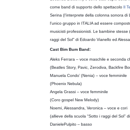
come band di supporto dello spettacolo
Il 
Serina (l’interprete della colonna sonora d
l'unico gruppo in ITALIA ad essere composto 
musicisti professionisti. Le bambine stesse 
raggi del Sol" di Edoardo Vianello ed Ales
Cast Bim Bum Band:
Aleks Ferrara – voce maschile e seconda ch
(Beatles Story, Pavic, Zerodiva, Backfire Bo
Manuela Condo’ (Nenia) – voce femminile
(Phoenix Nebula)
Angela Grassi – voce femminile
(Coro gospel New Melody)
Noemi, Alessandra, Veronica – voce e cori
(allieve della scuola “Sotto i raggi del Sol” d
DanielePulpito – basso