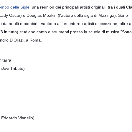
Tempo delle Sigle
: una reunion dei principali artisti originali, tra i quali Cl
i Lady Oscar) e Douglas Meakin (l’autore della sigla di Mazinga). Sono
da adulti e bambini. Vantano al loro interno artisti d'eccezione, oltre a
(3 in tutto) studiano canto e strumenti presso la scuola di musica "Sotto 
sandro D’Orazi, a Roma.
itarra
nJovi Tribute)
i ‪Edoardo Vianello‬)