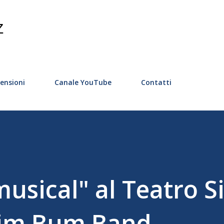
Passa ai contenuti principali
Z
ensioni
Canale YouTube
Contatti
musical" al Teatro S
 Bim Bum Band