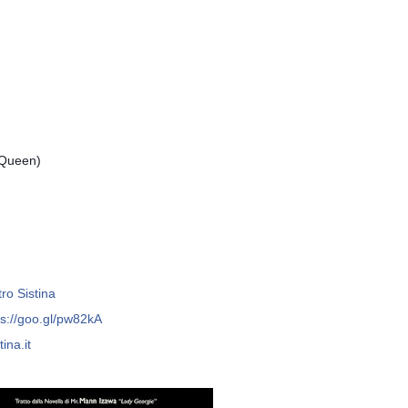
k Queen)
ro Sistina
ps://goo.gl/pw82kA
tina.it