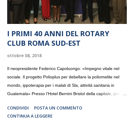
I PRIMI 40 ANNI DEL ROTARY
CLUB ROMA SUD-EST
ottobre 08, 2018
Il neopresidente Federico Capoluongo: «Impegno vitale nel
sociale. Il progetto Polioplus per debellare la poliomelite nel
mondo, ippoterapia per i malati di Sla, attività sanitaria in
Guatemala» Presso l’Hotel Bernini Bristol della capitale, per la
prima volta, sono stati presentati alla stampa i progetti in
CONDIVIDI
POSTA UN COMMENTO
programmazione del Rotary Club Roma Sud-Est che festeggia
CONTINUA A LEGGERE
i quaranta anni di attività. Un’occasione per raccontare al
mondo esterno i valori in cui il Club crede fermamente e che