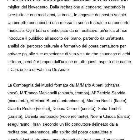
migliori del Novecento. Dalla recitazione al concerto, mettendo in
luce tutte le contraddizioni, le ironie, le angosce del nostro secolo.
Un perfetto connubio tra una messa in scena teatrale e un concerto
musicale. Ogni brano è anticipato da un recitativo: un’unica attrice
introduce il pubblico all’ascolto del brano, partendo da un’attenta
analisi del percorso culturale e formativo del poeta cantautore per
arrivare poi alle sue esperienze di vita vissuta che risuonano di echi
letterari, perché è proprio dall’unione di tutti questi aspetti che nasce
il Canzoniere di Fabrizio De Andrè.
La Compagnia dei Musici formata dal M°Mario Alberti (chitarra,
voce), M°Franco Menichelli (chitarra, tromba), M°Patrizia Servida
(pianoforte), M°Mario Bruni (contrabbasso), Martina Nasini (flauto),
Claudia Pedico (violino), Debora Cetroni (corista), Sofia Terribili
(corista), Daniela Sistopaolo (voce recitante), Noemi Chicca (danza)
eseguiranno i brani secondo un filo conduttore delineato dalla
recitazione, attenendosi allo spirito del poeta cantautore e
avvalendosi di strumenti appartenenti alla tradizione di quell’area