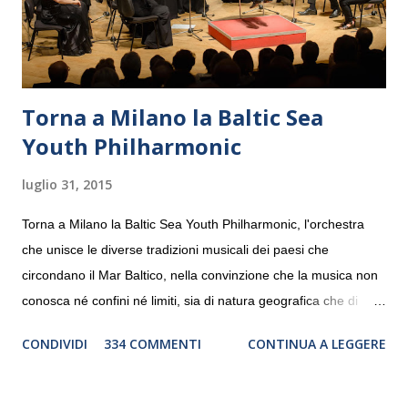
Torna a Milano la Baltic Sea
Youth Philharmonic
luglio 31, 2015
Torna a Milano la Baltic Sea Youth Philharmonic, l'orchestra
che unisce le diverse tradizioni musicali dei paesi che
circondano il Mar Baltico, nella convinzione che la musica non
conosca né confini né limiti, sia di natura geografica che di
genere. Il tour, realizzato grazie al sostegno di Saipem,
CONDIVIDI
334 COMMENTI
CONTINUA A LEGGERE
debutterà il 10 settembre a Heiden, in Germania, e toccherà, in
dieci giorni, nove differenti città in Svizzera, Italia, Danimarca e
Polonia. In Italia la Baltic Sea Youth Philharmonic sarà a Milano