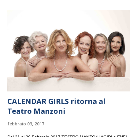
il 14 settembre nel suggestivo contesto della Basilica di Santa
Maria delle Grazie, ospite dell’Associazione Musicale ArteViva,
e a Verona il 15 settembre al Teatro Filarmonico per il festival
“Settembre dell’Accademia” dove si esibirà per il secondo anno
consecutivo. Il pubblico milanese avrà il piacere di applaudire i
giovani artisti della Baltic Sea Youth Philharmonic per la quarta
volta. L’orchestra, fondata nel 2008 da Kristjan Järvi (affiancato
da un prestigioso consiglio di consulent...
CALENDAR GIRLS ritorna al
Teatro Manzoni
febbraio 03, 2017
Dal 21 al 26 Febbraio 2017 TEATRO MANZONI AGIDI e ENFI