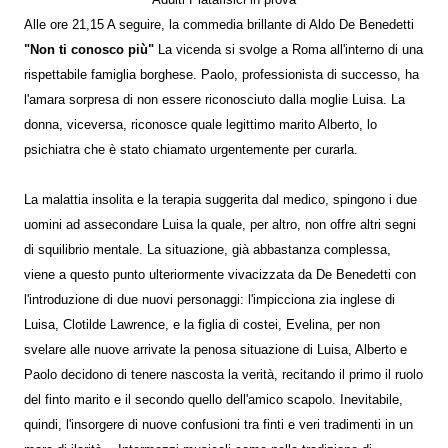
Adulti Platafisici in prova
Alle ore 21,15 A seguire, la commedia brillante di Aldo De Benedetti
"Non ti conosco più"
La vicenda si svolge a Roma all'interno di una
rispettabile famiglia borghese. Paolo, professionista di successo, ha
l'amara sorpresa di non essere riconosciuto dalla moglie Luisa. La
donna, viceversa, riconosce quale legittimo marito Alberto, lo
psichiatra che è stato chiamato urgentemente per curarla.
La malattia insolita e la terapia suggerita dal medico, spingono i due
uomini ad assecondare Luisa la quale, per altro, non offre altri segni
di squilibrio mentale. La situazione, già abbastanza complessa,
viene a questo punto ulteriormente vivacizzata da De Benedetti con
l'introduzione di due nuovi personaggi: l'impicciona zia inglese di
Luisa, Clotilde Lawrence, e la figlia di costei, Evelina, per non
svelare alle nuove arrivate la penosa situazione di Luisa, Alberto e
Paolo decidono di tenere nascosta la verità, recitando il primo il ruolo
del finto marito e il secondo quello dell'amico scapolo. Inevitabile,
quindi, l'insorgere di nuove confusioni tra finti e veri tradimenti in un