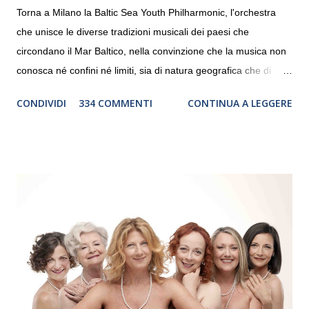
Torna a Milano la Baltic Sea Youth Philharmonic, l'orchestra
che unisce le diverse tradizioni musicali dei paesi che
circondano il Mar Baltico, nella convinzione che la musica non
conosca né confini né limiti, sia di natura geografica che di
genere. Il tour, realizzato grazie al sostegno di Saipem,
CONDIVIDI
334 COMMENTI
CONTINUA A LEGGERE
debutterà il 10 settembre a Heiden, in Germania, e toccherà, in
dieci giorni, nove differenti città in Svizzera, Italia, Danimarca e
Polonia. In Italia la Baltic Sea Youth Philharmonic sarà a Milano
il 14 settembre nel suggestivo contesto della Basilica di Santa
Maria delle Grazie, ospite dell’Associazione Musicale ArteViva,
e a Verona il 15 settembre al Teatro Filarmonico per il festival
“Settembre dell’Accademia” dove si esibirà per il secondo anno
consecutivo. Il pubblico milanese avrà il piacere di applaudire i
giovani artisti della Baltic Sea Youth Philharmonic per la quarta
volta. L’orchestra, fondata nel 2008 da Kristjan Järvi (affiancato
da un prestigioso consiglio di consulent...