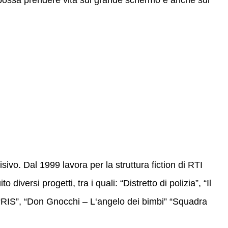
possa prendere vita sul grande schermo e anche sul
isivo. Dal 1999 lavora per la struttura fiction di RTI
versi progetti, tra i quali: “Distretto di polizia”, “Il
”, “RIS”, “Don Gnocchi – L‘angelo dei bimbi” “Squadra