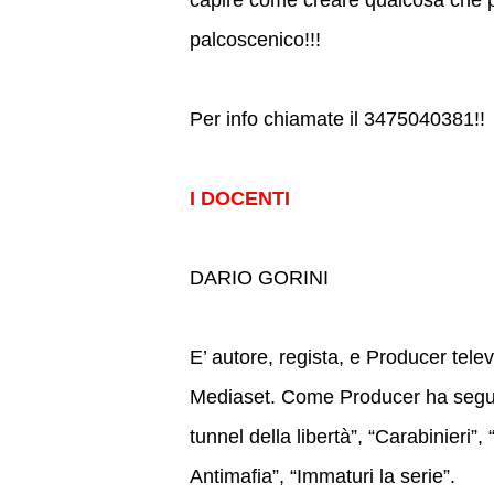
capire come creare qualcosa che 
palcoscenico!!!
Per info chiamate il 3475040381!!
I DOCENTI
DARIO GORINI
E’ autore, regista, e Producer telev
Mediaset. Come Producer ha seguito di
tunnel della libertà”, “Carabinieri
Antimafia”, “Immaturi la serie”.