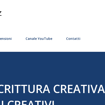
Passa ai contenuti principali
Z
ensioni
Canale YouTube
Contatti
CRITTURA CREATIVA
 CREATIVI