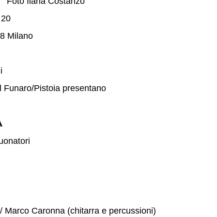
Foto Ilaria Costanzo
e 20
 8 Milano
i
 il Funaro/Pistoia presentano
A
uonatori
 / Marco Caronna (chitarra e percussioni)