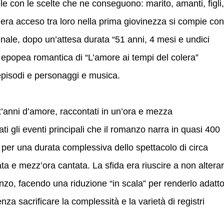
ele con le scelte che ne conseguono: marito, amanti, figli,
si era acceso tra loro nella prima giovinezza si compie con
ale, dopo un’attesa durata “51 anni, 4 mesi e undici
e epopea romantica di “L’amore ai tempi del colera”
 episodi e personaggi e musica.
ni d’amore, raccontati in un’ora e mezza
ti gli eventi principali che il romanzo narra in quasi 400
 per una durata complessiva dello spettacolo di circa
ata e mezz’ora cantata. La sfida era riuscire a non altera
nzo, facendo una riduzione “in scala” per renderlo adatt
nza sacrificare la complessità e la varietà di registri