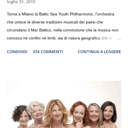
luglio 31, 2015
Torna a Milano la Baltic Sea Youth Philharmonic, l'orchestra
che unisce le diverse tradizioni musicali dei paesi che
circondano il Mar Baltico, nella convinzione che la musica non
conosca né confini né limiti, sia di natura geografica che di
genere. Il tour, realizzato grazie al sostegno di Saipem,
CONDIVIDI
334 COMMENTI
CONTINUA A LEGGERE
debutterà il 10 settembre a Heiden, in Germania, e toccherà, in
dieci giorni, nove differenti città in Svizzera, Italia, Danimarca e
Polonia. In Italia la Baltic Sea Youth Philharmonic sarà a Milano
il 14 settembre nel suggestivo contesto della Basilica di Santa
Maria delle Grazie, ospite dell’Associazione Musicale ArteViva,
e a Verona il 15 settembre al Teatro Filarmonico per il festival
“Settembre dell’Accademia” dove si esibirà per il secondo anno
consecutivo. Il pubblico milanese avrà il piacere di applaudire i
giovani artisti della Baltic Sea Youth Philharmonic per la quarta
volta. L’orchestra, fondata nel 2008 da Kristjan Järvi (affiancato