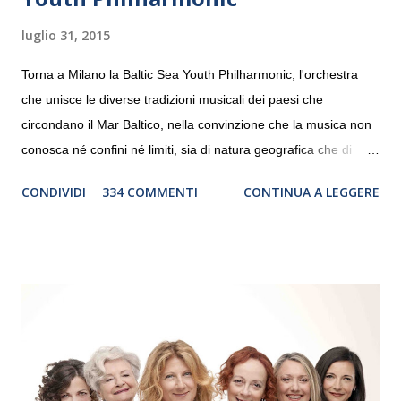
luglio 31, 2015
Torna a Milano la Baltic Sea Youth Philharmonic, l'orchestra
che unisce le diverse tradizioni musicali dei paesi che
circondano il Mar Baltico, nella convinzione che la musica non
conosca né confini né limiti, sia di natura geografica che di
genere. Il tour, realizzato grazie al sostegno di Saipem,
CONDIVIDI
334 COMMENTI
CONTINUA A LEGGERE
debutterà il 10 settembre a Heiden, in Germania, e toccherà, in
dieci giorni, nove differenti città in Svizzera, Italia, Danimarca e
Polonia. In Italia la Baltic Sea Youth Philharmonic sarà a Milano
il 14 settembre nel suggestivo contesto della Basilica di Santa
Maria delle Grazie, ospite dell’Associazione Musicale ArteViva,
e a Verona il 15 settembre al Teatro Filarmonico per il festival
“Settembre dell’Accademia” dove si esibirà per il secondo anno
consecutivo. Il pubblico milanese avrà il piacere di applaudire i
giovani artisti della Baltic Sea Youth Philharmonic per la quarta