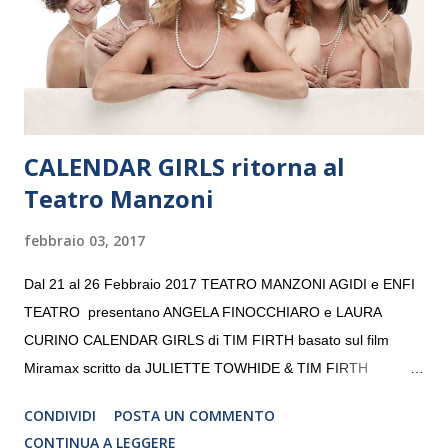
volta. L’orchestra, fondata nel 2008 da Kristjan Järvi (affiancato
da un prestigioso consiglio di consulent...
CALENDAR GIRLS ritorna al
Teatro Manzoni
febbraio 03, 2017
Dal 21 al 26 Febbraio 2017 TEATRO MANZONI AGIDI e ENFI
TEATRO presentano ANGELA FINOCCHIARO e LAURA
CURINO CALENDAR GIRLS di TIM FIRTH basato sul film
Miramax scritto da JULIETTE TOWHIDE & TIM FIRTH
Traduzione e adattamento STEFANIA BERTOLA Regia
CONDIVIDI
POSTA UN COMMENTO
CRISTINA PEZZOLI
CONTINUA A LEGGERE