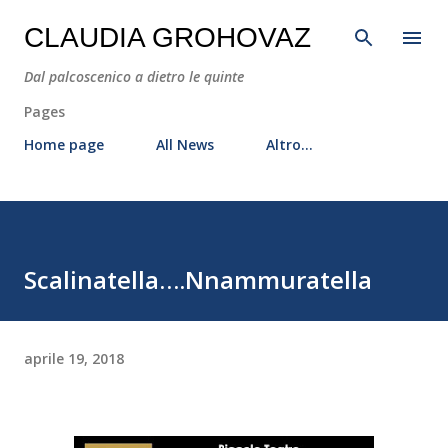
Passa ai contenuti principali
CLAUDIA GROHOVAZ
Dal palcoscenico a dietro le quinte
Pages
Home page
All News
Altro…
Scalinatella….Nnammuratella
aprile 19, 2018