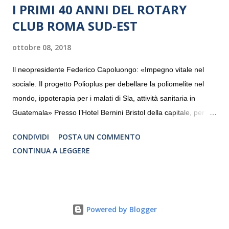
I PRIMI 40 ANNI DEL ROTARY
CLUB ROMA SUD-EST
ottobre 08, 2018
Il neopresidente Federico Capoluongo: «Impegno vitale nel
sociale. Il progetto Polioplus per debellare la poliomelite nel
mondo, ippoterapia per i malati di Sla, attività sanitaria in
Guatemala» Presso l’Hotel Bernini Bristol della capitale, per la
prima volta, sono stati presentati alla stampa i progetti in
CONDIVIDI
POSTA UN COMMENTO
programmazione del Rotary Club Roma Sud-Est che festeggia
CONTINUA A LEGGERE
i quaranta anni di attività. Un’occasione per raccontare al
mondo esterno i valori in cui il Club crede fermamente e che
muovono le azioni dei soci che lo compongono. Infatti le attività
che svolge il Rotary sono principalmente di volontariato e
Powered by Blogger
riguardano sia il territorio che le missioni all’estero in paesi in
via di sviluppo.