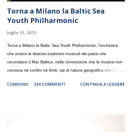
Torna a Milano la Baltic Sea
Youth Philharmonic
luglio 31, 2015
Torna a Milano la Baltic Sea Youth Philharmonic, l'orchestra
che unisce le diverse tradizioni musicali dei paesi che
circondano il Mar Baltico, nella convinzione che la musica non
conosca né confini né limiti, sia di natura geografica che di
genere. Il tour, realizzato grazie al sostegno di Saipem,
CONDIVIDI
334 COMMENTI
CONTINUA A LEGGERE
debutterà il 10 settembre a Heiden, in Germania, e toccherà, in
dieci giorni, nove differenti città in Svizzera, Italia, Danimarca e
Polonia. In Italia la Baltic Sea Youth Philharmonic sarà a Milano
il 14 settembre nel suggestivo contesto della Basilica di Santa
Maria delle Grazie, ospite dell’Associazione Musicale ArteViva,
e a Verona il 15 settembre al Teatro Filarmonico per il festival