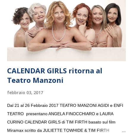
“Settembre dell’Accademia” dove si esibirà per il secondo anno
consecutivo. Il pubblico milanese avrà il piacere di applaudire i
giovani artisti della Baltic Sea Youth Philharmonic per la quarta
volta. L’orchestra, fondata nel 2008 da Kristjan Järvi (affiancato
da un prestigioso consiglio di consulent...
CALENDAR GIRLS ritorna al
Teatro Manzoni
febbraio 03, 2017
Dal 21 al 26 Febbraio 2017 TEATRO MANZONI AGIDI e ENFI
TEATRO presentano ANGELA FINOCCHIARO e LAURA
CURINO CALENDAR GIRLS di TIM FIRTH basato sul film
Miramax scritto da JULIETTE TOWHIDE & TIM FIRTH