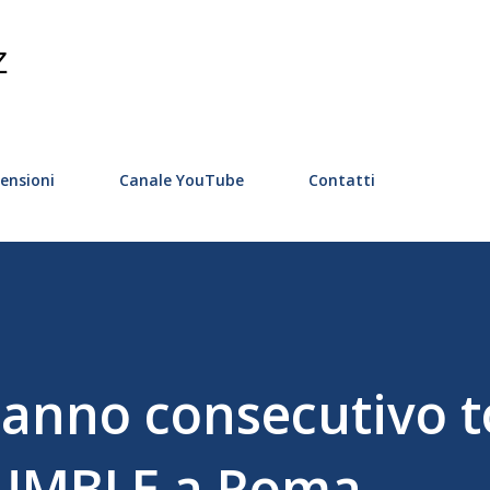
Passa ai contenuti principali
Z
ensioni
Canale YouTube
Contatti
o anno consecutivo 
MBLE a Roma