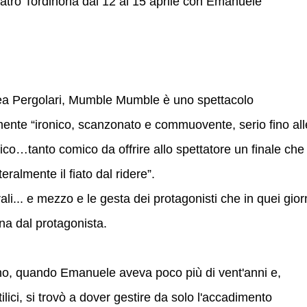
eatro Tordinona dal 12 al 15 aprile con Emanuele
ea Pergolari, Mumble Mumble è uno spettacolo
ente “ironico, scanzonato e commuovente, serio fino all
mico…tanto comico da offrire allo spettatore un finale che
teralmente il fiato dal ridere”.
rali... e mezzo e le gesta dei protagonisti che in quei gior
ona dal protagonista.
ano, quando Emanuele aveva poco più di vent'anni e,
lici, si trovò a dover gestire da solo l'accadimento