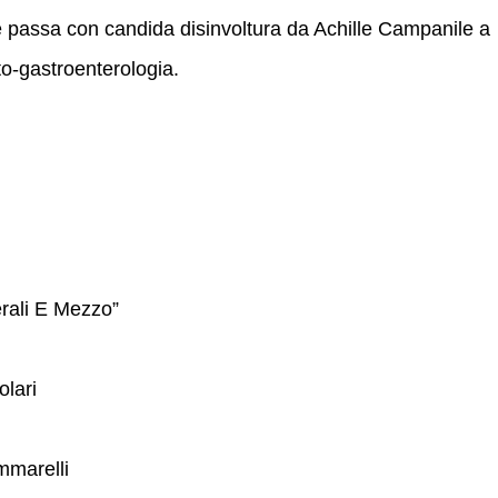
e passa con candida disinvoltura da Achille Campanile a
to-gastroenterologia.
rali E Mezzo”
lari
marelli