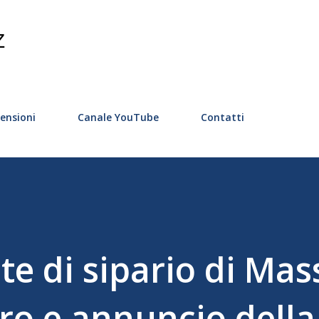
Passa ai contenuti principali
Z
ensioni
Canale YouTube
Contatti
te di sipario di Ma
o e annuncio della