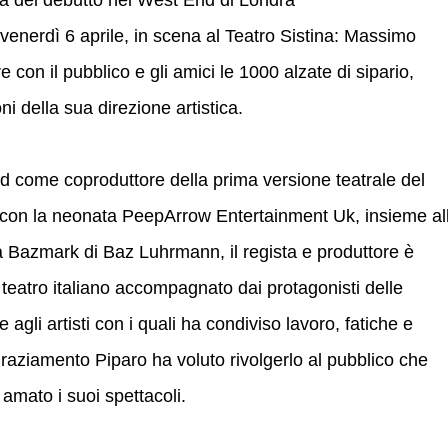
ia del debutto nel West End di Londra
venerdì 6 aprile, in scena al Teatro Sistina: Massimo
con il pubblico e gli amici le 1000 alzate di sipario,
ni della sua direzione artistica.
nd come coproduttore della prima versione teatrale del
, con la neonata PeepArrow Entertainment Uk, insieme al
a Bazmark di Baz Luhrmann, il regista e produttore è
o teatro italiano accompagnato dai protagonisti delle
e agli artisti con i quali ha condiviso lavoro, fatiche e
graziamento Piparo ha voluto rivolgerlo al pubblico che
amato i suoi spettacoli.