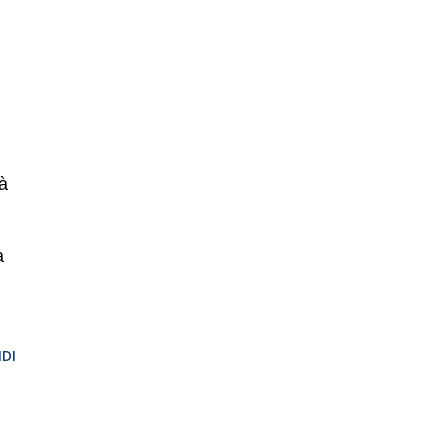
tà
à
DI