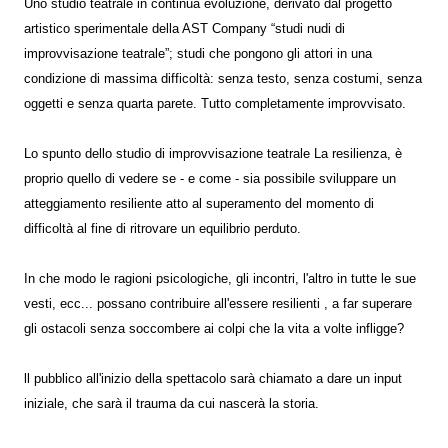
Uno studio teatrale in continua evoluzione, derivato dal progetto
artistico sperimentale della AST Company “studi nudi di
improvvisazione teatrale”; studi che pongono gli attori in una
condizione di massima difficoltà: senza testo, senza costumi, senza
oggetti e senza quarta parete. Tutto completamente improvvisato.
Lo spunto dello studio di improvvisazione teatrale La resilienza, è
proprio quello di vedere se - e come - sia possibile sviluppare un
atteggiamento resiliente atto al superamento del momento di
difficoltà al fine di ritrovare un equilibrio perduto.
In che modo le ragioni psicologiche, gli incontri, l'altro in tutte le sue
vesti, ecc... possano contribuire all'essere resilienti , a far superare
gli ostacoli senza soccombere ai colpi che la vita a volte infligge?
ll pubblico all'inizio della spettacolo sarà chiamato a dare un input
iniziale, che sarà il trauma da cui nascerà la storia.