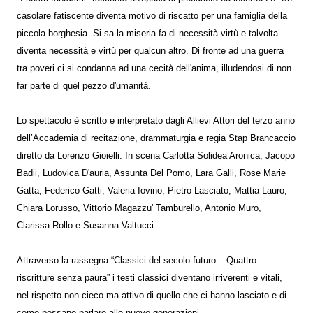
casolare fatiscente diventa motivo di riscatto per una famiglia della
piccola borghesia. Si sa la miseria fa di necessità virtù e talvolta
diventa necessità e virtù per qualcun altro. Di fronte ad una guerra
tra poveri ci si condanna ad una cecità dell'anima, illudendosi di non
far parte di quel pezzo d'umanità.
Lo spettacolo è scritto e interpretato dagli Allievi Attori del terzo anno
dell’Accademia di recitazione, drammaturgia e regia Stap Brancaccio
diretto da Lorenzo Gioielli. In scena Carlotta Solidea Aronica, Jacopo
Badii, Ludovica D'auria, Assunta Del Pomo, Lara Galli, Rose Marie
Gatta, Federico Gatti, Valeria Iovino, Pietro Lasciato, Mattia Lauro,
Chiara Lorusso, Vittorio Magazzu' Tamburello, Antonio Muro,
Clarissa Rollo e Susanna Valtucci.
Attraverso la rassegna “Classici del secolo futuro – Quattro
riscritture senza paura” i testi classici diventano irriverenti e vitali,
nel rispetto non cieco ma attivo di quello che ci hanno lasciato e di
come possano parlare alle nuove generazioni.