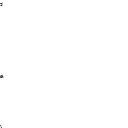
oli
na
à.