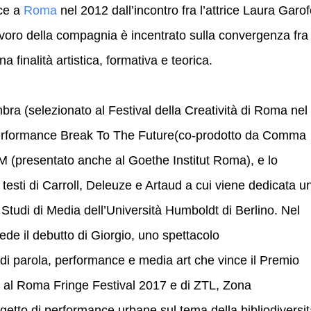
ce a
Roma
nel 2012 dall’incontro fra l’attrice Laura Garof
lavoro della compagnia è incentrato sulla convergenza fra
finalità artistica, formativa e teorica.
bra (selezionato al Festival della Creatività di Roma nel
performance Break To The Future(co-prodotto da Comma
M (presentato anche al Goethe Institut Roma), e lo
i testi di Carroll, Deleuze e Artaud a cui viene dedicata u
 Studi di Media dell’Università Humboldt di Berlino. Nel
e il debutto di Giorgio, uno spettacolo
di parola, performance e media art che vince il Premio
a al Roma Fringe Festival 2017 e di ZTL, Zona
tto di performance urbane sul tema della bibliodiversit