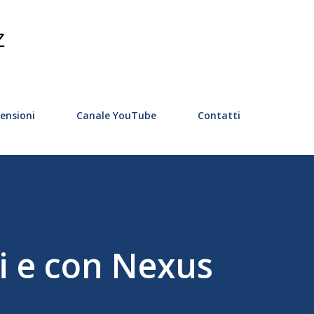
Passa ai contenuti principali
Z
ensioni
Canale YouTube
Contatti
i e con Nexus