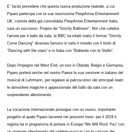
E’ facile prevedere che questa nuova produzione teatrale, a cui
Piparo partecipa con la sua nuovissima PeepArrow Entertainment
UK, costola della già consolidata PeepArrow Entertainment Italia,
sarà un successo. Proprio da "Strictly Ballroom", film che celebra
l'amore per il ballo da sala, la BBC ha infatti tratto il format "Strictly
Come Dancing" divenuto famoso in tutto il mondo con il titolo di
“Dancing with the stars” e in Italia con "Ballando con le Stelle”.
Dopo l'impegno nel West End, un tour in Olanda, Belgio e Germania,
Piparo porterà anche nel nostro Paese la sua versione in italiano del
musical di Luhrmann, per regalare ai palcoscenici dei principali teatri
le atmosfere magiche e appassionate del ballo da sala con un
sorprendente allestimento.
La vocazione internazionale prosegue con un nuovo, importante
progetto al quale Piparo lavorerà nei prossimi mesi: per il 2019 il
regista ha in programma di portare in Europa “We Will Rock You” con
un originale allestimento del celebre musical con le canzoni dei