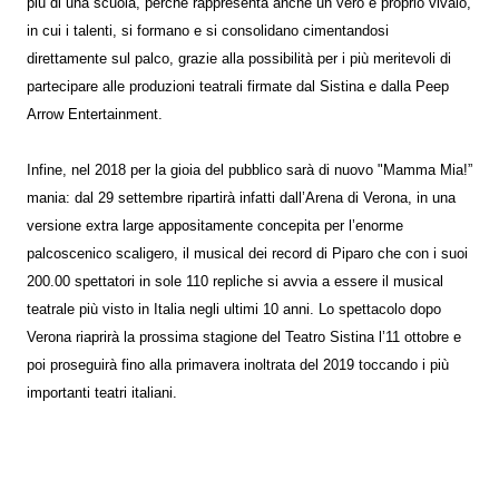
più di una scuola, perché rappresenta anche un vero e proprio vivaio,
in cui i talenti, si formano e si consolidano cimentandosi
direttamente sul palco, grazie alla possibilità per i più meritevoli di
partecipare alle produzioni teatrali firmate dal Sistina e dalla Peep
Arrow Entertainment.
Infine, nel 2018 per la gioia del pubblico sarà di nuovo "Mamma Mia!”
mania: dal 29 settembre ripartirà infatti dall’Arena di Verona, in una
versione extra large appositamente concepita per l’enorme
palcoscenico scaligero, il musical dei record di Piparo che con i suoi
200.00 spettatori in sole 110 repliche si avvia a essere il musical
teatrale più visto in Italia negli ultimi 10 anni. Lo spettacolo dopo
Verona riaprirà la prossima stagione del Teatro Sistina l’11 ottobre e
poi proseguirà fino alla primavera inoltrata del 2019 toccando i più
importanti teatri italiani.