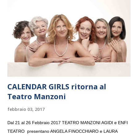
Maria delle Grazie, ospite dell’Associazione Musicale ArteViva,
e a Verona il 15 settembre al Teatro Filarmonico per il festival
“Settembre dell’Accademia” dove si esibirà per il secondo anno
consecutivo. Il pubblico milanese avrà il piacere di applaudire i
giovani artisti della Baltic Sea Youth Philharmonic per la quarta
volta. L’orchestra, fondata nel 2008 da Kristjan Järvi (affiancato
da un prestigioso consiglio di consulent...
CALENDAR GIRLS ritorna al
Teatro Manzoni
febbraio 03, 2017
Dal 21 al 26 Febbraio 2017 TEATRO MANZONI AGIDI e ENFI
TEATRO presentano ANGELA FINOCCHIARO e LAURA