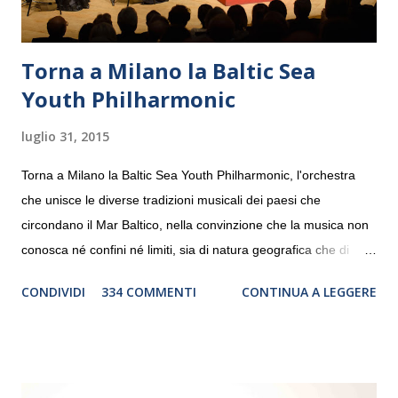
Torna a Milano la Baltic Sea
Youth Philharmonic
luglio 31, 2015
Torna a Milano la Baltic Sea Youth Philharmonic, l'orchestra
che unisce le diverse tradizioni musicali dei paesi che
circondano il Mar Baltico, nella convinzione che la musica non
conosca né confini né limiti, sia di natura geografica che di
genere. Il tour, realizzato grazie al sostegno di Saipem,
CONDIVIDI
334 COMMENTI
CONTINUA A LEGGERE
debutterà il 10 settembre a Heiden, in Germania, e toccherà, in
dieci giorni, nove differenti città in Svizzera, Italia, Danimarca e
Polonia. In Italia la Baltic Sea Youth Philharmonic sarà a Milano
il 14 settembre nel suggestivo contesto della Basilica di Santa