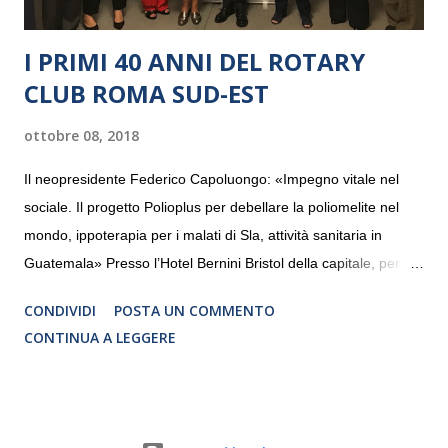
I PRIMI 40 ANNI DEL ROTARY
CLUB ROMA SUD-EST
ottobre 08, 2018
Il neopresidente Federico Capoluongo: «Impegno vitale nel
sociale. Il progetto Polioplus per debellare la poliomelite nel
mondo, ippoterapia per i malati di Sla, attività sanitaria in
Guatemala» Presso l’Hotel Bernini Bristol della capitale, per la
prima volta, sono stati presentati alla stampa i progetti in
CONDIVIDI
POSTA UN COMMENTO
programmazione del Rotary Club Roma Sud-Est che festeggia
CONTINUA A LEGGERE
i quaranta anni di attività. Un’occasione per raccontare al
mondo esterno i valori in cui il Club crede fermamente e che
muovono le azioni dei soci che lo compongono. Infatti le attività
che svolge il Rotary sono principalmente di volontariato e