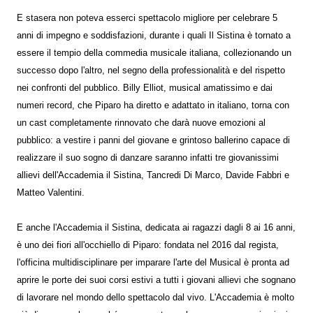
E stasera non poteva esserci spettacolo migliore per celebrare 5
anni di impegno e soddisfazioni, durante i quali Il Sistina è tornato a
essere il tempio della commedia musicale italiana, collezionando un
successo dopo l'altro, nel segno della professionalità e del rispetto
nei confronti del pubblico. Billy Elliot, musical amatissimo e dai
numeri record, che Piparo ha diretto e adattato in italiano, torna con
un cast completamente rinnovato che darà nuove emozioni al
pubblico: a vestire i panni del giovane e grintoso ballerino capace di
realizzare il suo sogno di danzare saranno infatti tre giovanissimi
allievi dell'Accademia il Sistina, Tancredi Di Marco, Davide Fabbri e
Matteo Valentini.
E anche l'Accademia il Sistina, dedicata ai ragazzi dagli 8 ai 16 anni,
è uno dei fiori all'occhiello di Piparo: fondata nel 2016 dal regista,
l'officina multidisciplinare per imparare l'arte del Musical è pronta ad
aprire le porte dei suoi corsi estivi a tutti i giovani allievi che sognano
di lavorare nel mondo dello spettacolo dal vivo. L'Accademia è molto