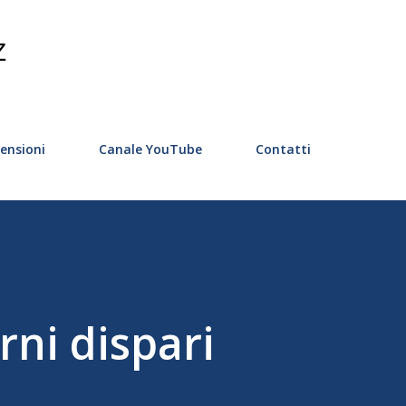
Passa ai contenuti principali
Z
ensioni
Canale YouTube
Contatti
orni dispari