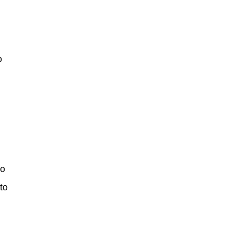
o
mo
to