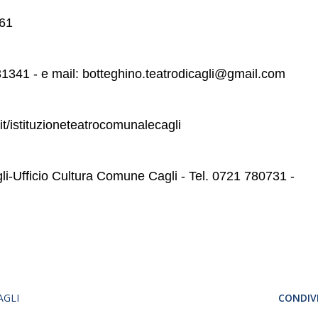
161
81341 - e mail: botteghino.teatrodicagli@gmail.com
.it/istituzioneteatrocomunalecagli
li-Ufficio Cultura Comune Cagli - Tel. 0721 780731 -
AGLI
CONDIVI