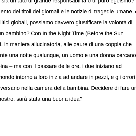
io sia un atto di grande responsabilità o di puro egoismo?
o dei titoli dei giornali e le notizie di tragedie umane, 
olitici globali, possiamo davvero giustificare la volontà di
un bambino? Con In the Night Time (Before the Sun
, in maniera allucinatoria, alle paure di una coppia che
Durante una notte qualunque, un uomo e una donna cercano
bina – ma con il passare delle ore, i due iniziano ad
ondo intorno a loro inizia ad andare in pezzi, e gli orrori
 riversano nella camera della bambina. Decidere di fare u
 nostro, sarà stata una buona idea?