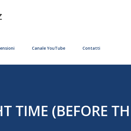
Passa ai contenuti principali
Z
ensioni
Canale YouTube
Contatti
HT TIME (BEFORE TH