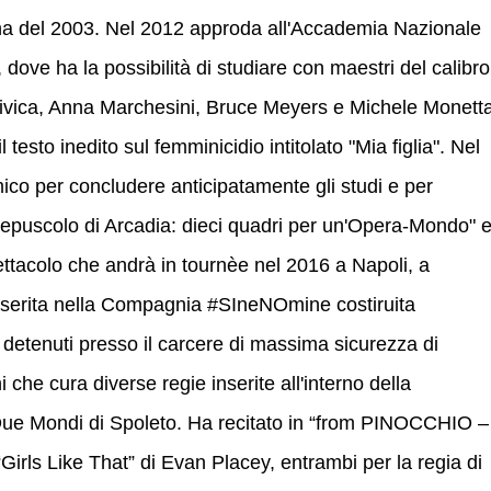
ina del 2003. Nel 2012 approda all'Accademia Nazionale
 dove ha la possibilità di studiare con maestri del calibro
Civica, Anna Marchesini, Bruce Meyers e Michele Monetta
testo inedito sul femminicidio intitolato "Mia figlia". Nel
o per concludere anticipatamente gli studi e per
 crepuscolo di Arcadia: dieci quadri per un'Opera-Mondo" 
ttacolo che andrà in tournèe nel 2016 a Napoli, a
nserita nella Compagnia #SIneNOmine costiruita
 e detenuti presso il carcere di massima sicurezza di
 che cura diverse regie inserite all'interno della
Due Mondi di Spoleto. Ha recitato in “from PINOCCHIO –
irls Like That” di Evan Placey, entrambi per la regia di