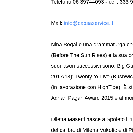
Telefono 06 39744093 - cell. 333
Mail:
info@capsaservice.it
Nina Segal è una drammaturga che
(Before The Sun Rises) è la sua pr
suoi lavori successivi sono: Big 
2017/18); Twenty to Five (Bushwic
(in lavorazione con HighTide). È st
Adrian Pagan Award 2015 e al mom
Diletta Masetti nasce a Spoleto il 1
del calibro di Milena Vukotic e di P