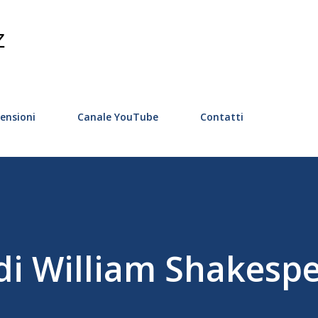
Passa ai contenuti principali
Z
ensioni
Canale YouTube
Contatti
 di William Shakesp