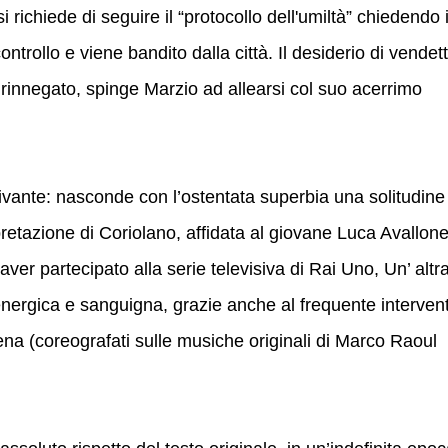
si richiede di seguire il “protocollo dell'umiltà” chiedendo i
controllo e viene bandito dalla città. Il desiderio di vendet
 rinnegato, spinge Marzio ad allearsi col suo acerrimo
ivante: nasconde con l’ostentata superbia una solitudine
pretazione di Coriolano, affidata al giovane Luca Avallon
 aver partecipato alla serie televisiva di Rai Uno, Un’ altr
è energica e sanguigna, grazie anche al frequente interven
ena (coreografati sulle musiche originali di Marco Raoul