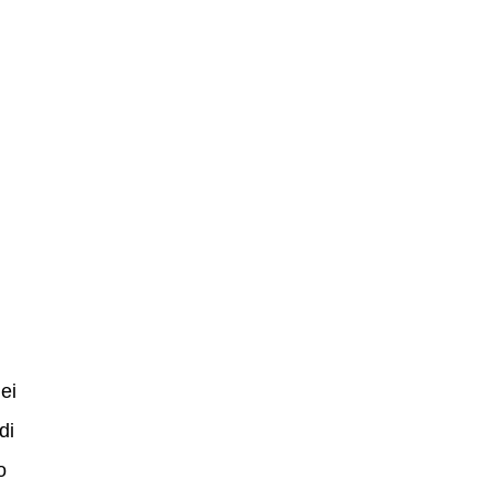
ei
di
o