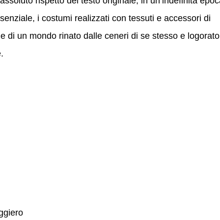
assoluto rispetto del testo originale, in un’indefinita epo
senziale, i costumi realizzati con tessuti e accessori di
 di un mondo rinato dalle ceneri di se stesso e logorato
.
ggiero