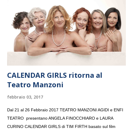
e a Verona il 15 settembre al Teatro Filarmonico per il festival
“Settembre dell’Accademia” dove si esibirà per il secondo anno
consecutivo. Il pubblico milanese avrà il piacere di applaudire i
giovani artisti della Baltic Sea Youth Philharmonic per la quarta
volta. L’orchestra, fondata nel 2008 da Kristjan Järvi (affiancato
da un prestigioso consiglio di consulent...
CALENDAR GIRLS ritorna al
Teatro Manzoni
febbraio 03, 2017
Dal 21 al 26 Febbraio 2017 TEATRO MANZONI AGIDI e ENFI
TEATRO presentano ANGELA FINOCCHIARO e LAURA
CURINO CALENDAR GIRLS di TIM FIRTH basato sul film