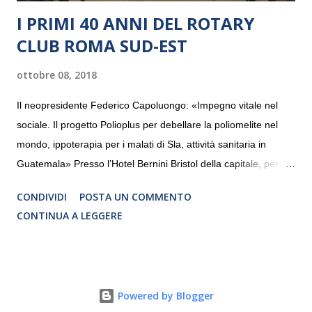
I PRIMI 40 ANNI DEL ROTARY
CLUB ROMA SUD-EST
ottobre 08, 2018
Il neopresidente Federico Capoluongo: «Impegno vitale nel
sociale. Il progetto Polioplus per debellare la poliomelite nel
mondo, ippoterapia per i malati di Sla, attività sanitaria in
Guatemala» Presso l’Hotel Bernini Bristol della capitale, per la
prima volta, sono stati presentati alla stampa i progetti in
CONDIVIDI
POSTA UN COMMENTO
programmazione del Rotary Club Roma Sud-Est che festeggia
CONTINUA A LEGGERE
i quaranta anni di attività. Un’occasione per raccontare al
mondo esterno i valori in cui il Club crede fermamente e che
muovono le azioni dei soci che lo compongono. Infatti le attività
che svolge il Rotary sono principalmente di volontariato e
Powered by Blogger
riguardano sia il territorio che le missioni all’estero in paesi in