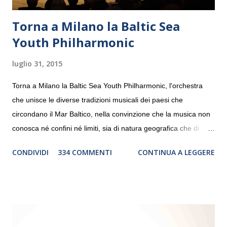
Torna a Milano la Baltic Sea
Youth Philharmonic
luglio 31, 2015
Torna a Milano la Baltic Sea Youth Philharmonic, l'orchestra
che unisce le diverse tradizioni musicali dei paesi che
circondano il Mar Baltico, nella convinzione che la musica non
conosca né confini né limiti, sia di natura geografica che di
genere. Il tour, realizzato grazie al sostegno di Saipem,
CONDIVIDI
334 COMMENTI
CONTINUA A LEGGERE
debutterà il 10 settembre a Heiden, in Germania, e toccherà, in
dieci giorni, nove differenti città in Svizzera, Italia, Danimarca e
Polonia. In Italia la Baltic Sea Youth Philharmonic sarà a Milano
il 14 settembre nel suggestivo contesto della Basilica di Santa
Maria delle Grazie, ospite dell’Associazione Musicale ArteViva,