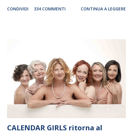
genere. Il tour, realizzato grazie al sostegno di Saipem,
CONDIVIDI
334 COMMENTI
CONTINUA A LEGGERE
debutterà il 10 settembre a Heiden, in Germania, e toccherà, in
dieci giorni, nove differenti città in Svizzera, Italia, Danimarca e
Polonia. In Italia la Baltic Sea Youth Philharmonic sarà a Milano
il 14 settembre nel suggestivo contesto della Basilica di Santa
Maria delle Grazie, ospite dell’Associazione Musicale ArteViva,
e a Verona il 15 settembre al Teatro Filarmonico per il festival
“Settembre dell’Accademia” dove si esibirà per il secondo anno
consecutivo. Il pubblico milanese avrà il piacere di applaudire i
giovani artisti della Baltic Sea Youth Philharmonic per la quarta
volta. L’orchestra, fondata nel 2008 da Kristjan Järvi (affiancato
da un prestigioso consiglio di consulent...
CALENDAR GIRLS ritorna al