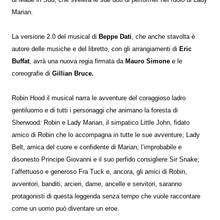
di Made in Sud, che svelerà le sue doti di performer nel ruolo di Lady
Marian.
La versione 2.0 del musical di
Beppe Dati
, che anche stavolta è
autore delle musiche e del libretto, con gli arrangiamenti di
Eric
Buffat
, avrà una nuova regia firmata da
Mauro Simone
e le
coreografie di
Gillian Bruce.
Robin Hood il musical narra le avventure del coraggioso ladro
gentiluomo e di tutti i personaggi che animano la foresta di
Sherwood: Robin e Lady Marian, il simpatico Little John, fidato
amico di Robin che lo accompagna in tutte le sue avventure; Lady
Belt, amica del cuore e confidente di Marian; l’improbabile e
disonesto Principe Giovanni e il suo perfido consigliere Sir Snake;
l’affettuoso e generoso Fra Tuck e, ancora, gli amici di Robin,
avventori, banditi, arcieri, dame, ancelle e servitori, saranno
protagonisti di questa leggenda senza tempo che vuole raccontare
come un uomo può diventare un eroe.