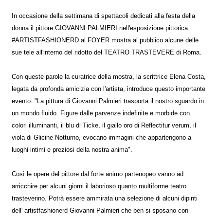
In occasione della settimana di spettacoli dedicati alla festa della
donna il pittore GIOVANNI PALMIERI nell'esposizione pittorica
#ARTISTFASHIONERD al FOYER mostra al pubblico alcune delle
sue tele all'interno del ridotto del TEATRO TRASTEVERE di Roma.
Con queste parole la curatrice della mostra, la scrittrice Elena Costa,
legata da profonda amicizia con l'artista, introduce questo importante
evento: "La pittura di Giovanni Palmieri trasporta il nostro sguardo in
un mondo fluido. Figure dalle parvenze indefinite e morbide con
colori illuminanti, il blu di Ticke, il giallo oro di Reflectitur verum, il
viola di Glicine Notturno, evocano immagini che appartengono a
luoghi intimi e preziosi della nostra anima".
Così le opere del pittore dal forte animo partenopeo vanno ad
arricchire per alcuni giorni il laborioso quanto multiforme teatro
trasteverino. Potrà essere ammirata una selezione di alcuni dipinti
dell' artistfashionerd Giovanni Palmieri che ben si sposano con