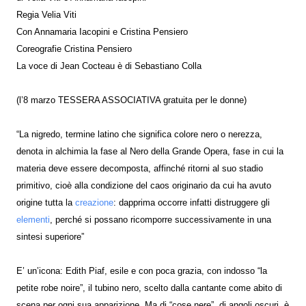
Regia
Velia Viti
Con Annamaria Iacopini e Cristina Pensiero
Coreografie Cristina Pensiero
La voce di Jean Cocteau è di Sebastiano Colla
(l’8 marzo TESSERA ASSOCIATIVA gratuita per le donne)
“La nigredo, termine latino che significa colore nero o nerezza,
denota in alchimia la fase al Nero della Grande Opera, fase in cui la
materia deve essere decomposta, affinché ritorni al suo stadio
primitivo, cioè alla condizione del caos originario da cui ha avuto
origine tutta la
creazione
: dapprima occorre infatti distruggere gli
elementi
, perché si possano ricomporre successivamente in una
sintesi superiore”
E’ un’icona: Edith Piaf, esile e con poca grazia, con indosso “la
petite robe noire”, il tubino nero, scelto dalla cantante come abito di
scena per ogni sua apparizione. Ma di “cose nere”, di angoli oscuri, è