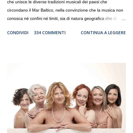
che unisce le diverse tradizioni musicali dei paesi che
circondano il Mar Baltico, nella convinzione che la musica non
conosca né confini né limiti, sia di natura geografica che di
genere. Il tour, realizzato grazie al sostegno di Saipem,
CONDIVIDI
334 COMMENTI
CONTINUA A LEGGERE
debutterà il 10 settembre a Heiden, in Germania, e toccherà, in
dieci giorni, nove differenti città in Svizzera, Italia, Danimarca e
Polonia. In Italia la Baltic Sea Youth Philharmonic sarà a Milano
il 14 settembre nel suggestivo contesto della Basilica di Santa
Maria delle Grazie, ospite dell’Associazione Musicale ArteViva,
e a Verona il 15 settembre al Teatro Filarmonico per il festival
“Settembre dell’Accademia” dove si esibirà per il secondo anno
consecutivo. Il pubblico milanese avrà il piacere di applaudire i
giovani artisti della Baltic Sea Youth Philharmonic per la quarta
volta. L’orchestra, fondata nel 2008 da Kristjan Järvi (affiancato
da un prestigioso consiglio di consulent...