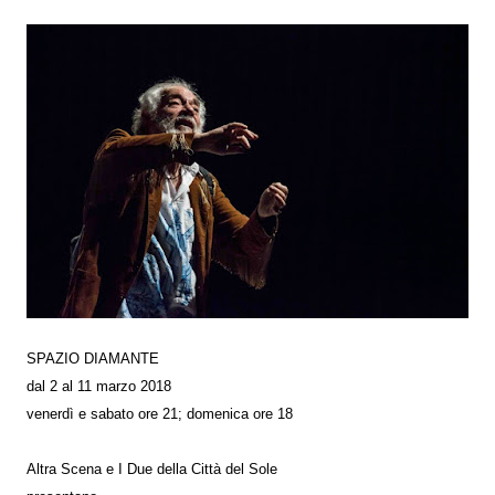
SPAZIO DIAMANTE
dal 2 al 11 marzo 2018
venerdì e sabato ore 21; domenica ore 18
Altra Scena e I Due della Città del Sole