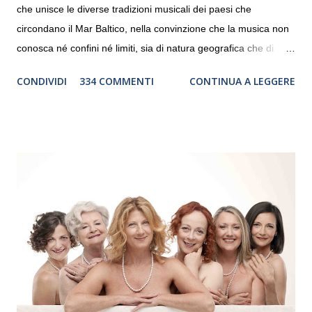
che unisce le diverse tradizioni musicali dei paesi che
circondano il Mar Baltico, nella convinzione che la musica non
conosca né confini né limiti, sia di natura geografica che di
genere. Il tour, realizzato grazie al sostegno di Saipem,
CONDIVIDI
334 COMMENTI
CONTINUA A LEGGERE
debutterà il 10 settembre a Heiden, in Germania, e toccherà, in
dieci giorni, nove differenti città in Svizzera, Italia, Danimarca e
Polonia. In Italia la Baltic Sea Youth Philharmonic sarà a Milano
il 14 settembre nel suggestivo contesto della Basilica di Santa
Maria delle Grazie, ospite dell’Associazione Musicale ArteViva,
e a Verona il 15 settembre al Teatro Filarmonico per il festival
“Settembre dell’Accademia” dove si esibirà per il secondo anno
consecutivo. Il pubblico milanese avrà il piacere di applaudire i
giovani artisti della Baltic Sea Youth Philharmonic per la quarta
volta. L’orchestra, fondata nel 2008 da Kristjan Järvi (affiancato
da un prestigioso consiglio di consulent...