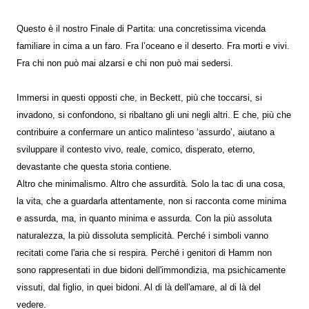
Questo è il nostro Finale di Partita: una concretissima vicenda
familiare in cima a un faro. Fra l’oceano e il deserto. Fra morti e vivi.
Fra chi non può mai alzarsi e chi non può mai sedersi.
Immersi in questi opposti che, in Beckett, più che toccarsi, si
invadono, si confondono, si ribaltano gli uni negli altri. E che, più che
contribuire a confermare un antico malinteso ‘assurdo’, aiutano a
sviluppare il contesto vivo, reale, comico, disperato, eterno,
devastante che questa storia contiene.
Altro che minimalismo. Altro che assurdità. Solo la tac di una cosa,
la vita, che a guardarla attentamente, non si racconta come minima
e assurda, ma, in quanto minima e assurda. Con la più assoluta
naturalezza, la più dissoluta semplicità. Perché i simboli vanno
recitati come l'aria che si respira. Perché i genitori di Hamm non
sono rappresentati in due bidoni dell'immondizia, ma psichicamente
vissuti, dal figlio, in quei bidoni. Al di là dell'amare, al di là del
vedere.