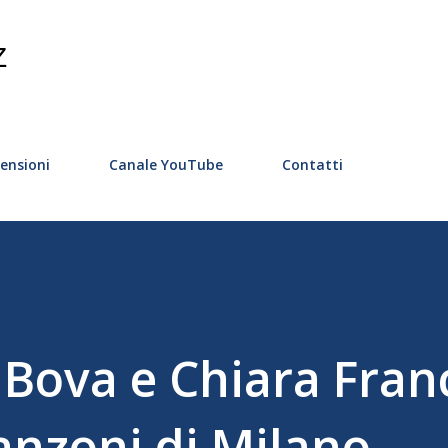
Passa ai contenuti principali
Z
ensioni
Canale YouTube
Contatti
 Bova e Chiara Fran
anzoni di Milano