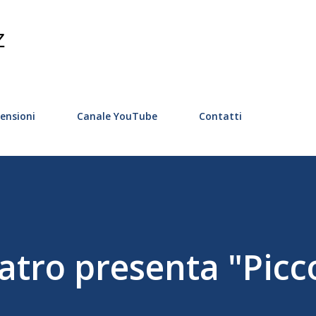
Passa ai contenuti principali
Z
ensioni
Canale YouTube
Contatti
atro presenta "Picc