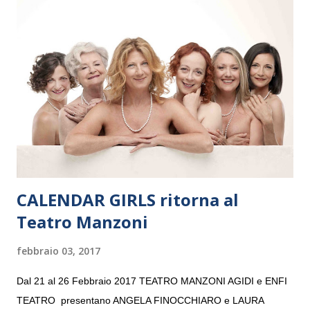
Maria delle Grazie, ospite dell’Associazione Musicale ArteViva,
e a Verona il 15 settembre al Teatro Filarmonico per il festival
“Settembre dell’Accademia” dove si esibirà per il secondo anno
consecutivo. Il pubblico milanese avrà il piacere di applaudire i
giovani artisti della Baltic Sea Youth Philharmonic per la quarta
volta. L’orchestra, fondata nel 2008 da Kristjan Järvi (affiancato
da un prestigioso consiglio di consulent...
CALENDAR GIRLS ritorna al
Teatro Manzoni
febbraio 03, 2017
Dal 21 al 26 Febbraio 2017 TEATRO MANZONI AGIDI e ENFI
TEATRO presentano ANGELA FINOCCHIARO e LAURA