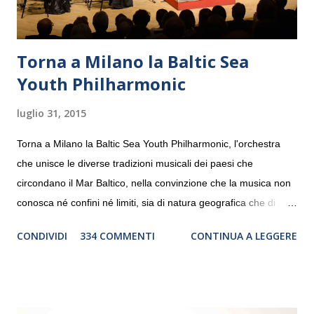
Torna a Milano la Baltic Sea
Youth Philharmonic
luglio 31, 2015
Torna a Milano la Baltic Sea Youth Philharmonic, l'orchestra
che unisce le diverse tradizioni musicali dei paesi che
circondano il Mar Baltico, nella convinzione che la musica non
conosca né confini né limiti, sia di natura geografica che di
genere. Il tour, realizzato grazie al sostegno di Saipem,
CONDIVIDI
334 COMMENTI
CONTINUA A LEGGERE
debutterà il 10 settembre a Heiden, in Germania, e toccherà, in
dieci giorni, nove differenti città in Svizzera, Italia, Danimarca e
Polonia. In Italia la Baltic Sea Youth Philharmonic sarà a Milano
il 14 settembre nel suggestivo contesto della Basilica di Santa