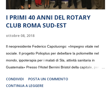
I PRIMI 40 ANNI DEL ROTARY
CLUB ROMA SUD-EST
ottobre 08, 2018
Il neopresidente Federico Capoluongo: «Impegno vitale nel
sociale. Il progetto Polioplus per debellare la poliomelite nel
mondo, ippoterapia per i malati di Sla, attività sanitaria in
Guatemala» Presso l’Hotel Bernini Bristol della capitale, per la
prima volta, sono stati presentati alla stampa i progetti in
CONDIVIDI
POSTA UN COMMENTO
programmazione del Rotary Club Roma Sud-Est che festeggia
CONTINUA A LEGGERE
i quaranta anni di attività. Un’occasione per raccontare al
mondo esterno i valori in cui il Club crede fermamente e che
muovono le azioni dei soci che lo compongono. Infatti le attività
che svolge il Rotary sono principalmente di volontariato e