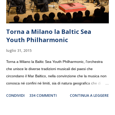
Torna a Milano la Baltic Sea
Youth Philharmonic
luglio 31, 2015
Torna a Milano la Baltic Sea Youth Philharmonic, l'orchestra
che unisce le diverse tradizioni musicali dei paesi che
circondano il Mar Baltico, nella convinzione che la musica non
conosca né confini né limiti, sia di natura geografica che di
genere. Il tour, realizzato grazie al sostegno di Saipem,
CONDIVIDI
334 COMMENTI
CONTINUA A LEGGERE
debutterà il 10 settembre a Heiden, in Germania, e toccherà, in
dieci giorni, nove differenti città in Svizzera, Italia, Danimarca e
Polonia. In Italia la Baltic Sea Youth Philharmonic sarà a Milano