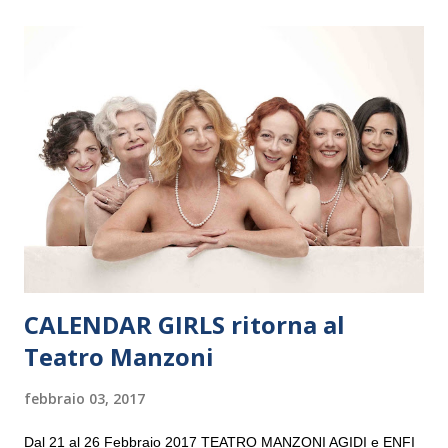
il 14 settembre nel suggestivo contesto della Basilica di Santa
Maria delle Grazie, ospite dell’Associazione Musicale ArteViva,
e a Verona il 15 settembre al Teatro Filarmonico per il festival
“Settembre dell’Accademia” dove si esibirà per il secondo anno
consecutivo. Il pubblico milanese avrà il piacere di applaudire i
giovani artisti della Baltic Sea Youth Philharmonic per la quarta
volta. L’orchestra, fondata nel 2008 da Kristjan Järvi (affiancato
da un prestigioso consiglio di consulent...
CALENDAR GIRLS ritorna al
Teatro Manzoni
febbraio 03, 2017
Dal 21 al 26 Febbraio 2017 TEATRO MANZONI AGIDI e ENFI