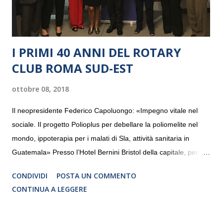
I PRIMI 40 ANNI DEL ROTARY
CLUB ROMA SUD-EST
ottobre 08, 2018
Il neopresidente Federico Capoluongo: «Impegno vitale nel
sociale. Il progetto Polioplus per debellare la poliomelite nel
mondo, ippoterapia per i malati di Sla, attività sanitaria in
Guatemala» Presso l’Hotel Bernini Bristol della capitale, per la
prima volta, sono stati presentati alla stampa i progetti in
CONDIVIDI
POSTA UN COMMENTO
programmazione del Rotary Club Roma Sud-Est che festeggia
CONTINUA A LEGGERE
i quaranta anni di attività. Un’occasione per raccontare al
mondo esterno i valori in cui il Club crede fermamente e che
muovono le azioni dei soci che lo compongono. Infatti le attività