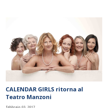
dieci giorni, nove differenti città in Svizzera, Italia, Danimarca e
Polonia. In Italia la Baltic Sea Youth Philharmonic sarà a Milano
il 14 settembre nel suggestivo contesto della Basilica di Santa
Maria delle Grazie, ospite dell’Associazione Musicale ArteViva,
e a Verona il 15 settembre al Teatro Filarmonico per il festival
“Settembre dell’Accademia” dove si esibirà per il secondo anno
consecutivo. Il pubblico milanese avrà il piacere di applaudire i
giovani artisti della Baltic Sea Youth Philharmonic per la quarta
volta. L’orchestra, fondata nel 2008 da Kristjan Järvi (affiancato
da un prestigioso consiglio di consulent...
CALENDAR GIRLS ritorna al
Teatro Manzoni
febbraio 03, 2017