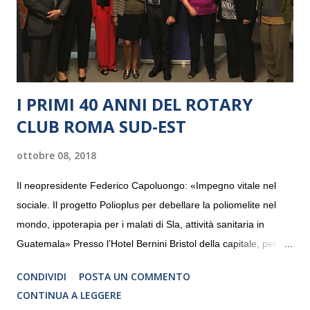
I PRIMI 40 ANNI DEL ROTARY
CLUB ROMA SUD-EST
ottobre 08, 2018
Il neopresidente Federico Capoluongo: «Impegno vitale nel
sociale. Il progetto Polioplus per debellare la poliomelite nel
mondo, ippoterapia per i malati di Sla, attività sanitaria in
Guatemala» Presso l’Hotel Bernini Bristol della capitale, per la
prima volta, sono stati presentati alla stampa i progetti in
CONDIVIDI
POSTA UN COMMENTO
programmazione del Rotary Club Roma Sud-Est che festeggia
CONTINUA A LEGGERE
i quaranta anni di attività. Un’occasione per raccontare al