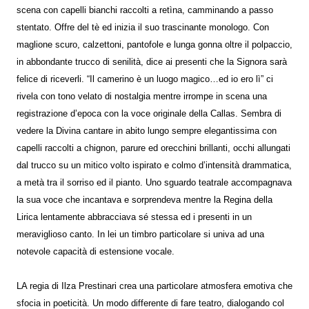
scena con capelli bianchi raccolti a retìna, camminando a passo
stentato. Offre del tè ed inizia il suo trascinante monologo. Con
maglione scuro, calzettoni, pantofole e lunga gonna oltre il polpaccio,
in abbondante trucco di senilità, dice ai presenti che la Signora sarà
felice di riceverli. “Il camerino è un luogo magico…ed io ero lì” ci
rivela con tono velato di nostalgia mentre irrompe in scena una
registrazione d’epoca con la voce originale della Callas. Sembra di
vedere la Divina cantare in abito lungo sempre elegantissima con
capelli raccolti a chignon, parure ed orecchini brillanti, occhi allungati
dal trucco su un mitico volto ispirato e colmo d’intensità drammatica,
a metà tra il sorriso ed il pianto. Uno sguardo teatrale accompagnava
la sua voce che incantava e sorprendeva mentre la Regina della
Lirica lentamente abbracciava sé stessa ed i presenti in un
meraviglioso canto. In lei un timbro particolare si univa ad una
notevole capacità di estensione vocale.
LA regia di Ilza Prestinari crea una particolare atmosfera emotiva che
sfocia in poeticità. Un modo differente di fare teatro, dialogando col