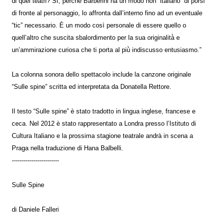
di quei teatri? Sì, perché́ Barberini ha un modo non “italiano” di porsi
di fronte al personaggio, lo affronta dall’interno fino ad un eventuale
“tic” necessario. È un modo così personale di essere quello o
quell’altro che suscita sbalordimento per la sua originalità̀ e
un’ammirazione curiosa che ti porta al più̀ indiscusso entusiasmo.”
La colonna sonora dello spettacolo include la canzone originale
“Sulle spine” scritta ed interpretata da Donatella Rettore.
Il testo “Sulle spine” è stato tradotto in lingua inglese, francese e
ceca. Nel 2012 è stato rappresentato a Londra presso l’Istituto di
Cultura Italiano e la prossima stagione teatrale andrà in scena a
Praga nella traduzione di Hana Balbelli.
------------------------
Sulle Spine
di Daniele Falleri