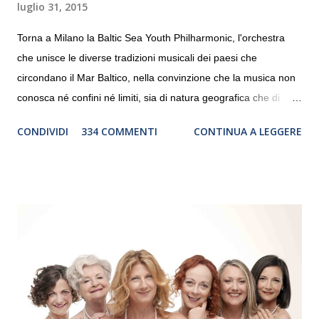
luglio 31, 2015
Torna a Milano la Baltic Sea Youth Philharmonic, l'orchestra
che unisce le diverse tradizioni musicali dei paesi che
circondano il Mar Baltico, nella convinzione che la musica non
conosca né confini né limiti, sia di natura geografica che di
genere. Il tour, realizzato grazie al sostegno di Saipem,
CONDIVIDI
334 COMMENTI
CONTINUA A LEGGERE
debutterà il 10 settembre a Heiden, in Germania, e toccherà, in
dieci giorni, nove differenti città in Svizzera, Italia, Danimarca e
Polonia. In Italia la Baltic Sea Youth Philharmonic sarà a Milano
il 14 settembre nel suggestivo contesto della Basilica di Santa
Maria delle Grazie, ospite dell’Associazione Musicale ArteViva,
e a Verona il 15 settembre al Teatro Filarmonico per il festival
“Settembre dell’Accademia” dove si esibirà per il secondo anno
consecutivo. Il pubblico milanese avrà il piacere di applaudire i
giovani artisti della Baltic Sea Youth Philharmonic per la quarta
volta. L’orchestra, fondata nel 2008 da Kristjan Järvi (affiancato