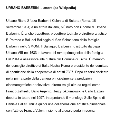
URBANO BARBERINI – attore (da Wikipedia)
Urbano Riario Sforza Barberini Colonna di Sciarra (Roma, 18
settembre 1961) è un attore italiano, più̀ noto con il nome di Urbano
Barberini. È anche traduttore, produttore teatrale e direttore artistico.
È Patrono e Bali del Baliaggio di San Sebastiano della famiglia
Barberini nello SMOM. Il Baliaggio Barberini fu istituito da papa
Urbano VIII nel 1633 in favore del ramo primogenito della famiglia.
Dal 2014 è assessore alla cultura del Comune di Tivoli. È membro
del consiglio direttivo di Italia Nostra Roma e presidente del comitato
di ripartizione della cooperativa di artisti 7607. Dopo essersi dedicato
nella prima parte della carriera principalmente a produzioni
cinematografiche e televisive, diretto tra gli altri da registi come
Franco Zeffirelli, Dario Argento, Jerzy Skolimowski e Carlo Lizzani,
debutta in teatro nel 1997, interpretando il monologo Sulle Spine di
Daniele Falleri. Inizia quindi una collaborazione artistica pluriennale
con l'attrice Franca Valeri, insieme alla quale porta in scena