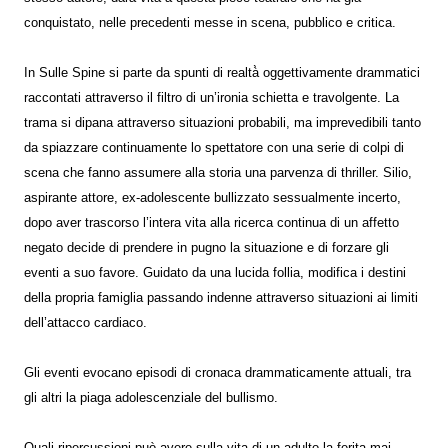
conquistato, nelle precedenti messe in scena, pubblico e critica.
In Sulle Spine si parte da spunti di realtà̀ oggettivamente drammatici
raccontati attraverso il filtro di un’ironia schietta e travolgente. La
trama si dipana attraverso situazioni probabili, ma imprevedibili tanto
da spiazzare continuamente lo spettatore con una serie di colpi di
scena che fanno assumere alla storia una parvenza di thriller. Silio,
aspirante attore, ex-adolescente bullizzato sessualmente incerto,
dopo aver trascorso l’intera vita alla ricerca continua di un affetto
negato decide di prendere in pugno la situazione e di forzare gli
eventi a suo favore. Guidato da una lucida follia, modifica i destini
della propria famiglia passando indenne attraverso situazioni ai limiti
dell’attacco cardiaco.
Gli eventi evocano episodi di cronaca drammaticamente attuali, tra
gli altri la piaga adolescenziale del bullismo.
Quali ripercussioni può avere sulla vita di un adulto la ferita mai