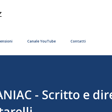
Passa ai contenuti principali
Z
ensioni
Canale YouTube
Contatti
AC - Scritto e dir
arelli