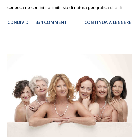
conosca né confini né limiti, sia di natura geografica che di
genere. Il tour, realizzato grazie al sostegno di Saipem,
CONDIVIDI
334 COMMENTI
CONTINUA A LEGGERE
debutterà il 10 settembre a Heiden, in Germania, e toccherà, in
dieci giorni, nove differenti città in Svizzera, Italia, Danimarca e
Polonia. In Italia la Baltic Sea Youth Philharmonic sarà a Milano
il 14 settembre nel suggestivo contesto della Basilica di Santa
Maria delle Grazie, ospite dell’Associazione Musicale ArteViva,
e a Verona il 15 settembre al Teatro Filarmonico per il festival
“Settembre dell’Accademia” dove si esibirà per il secondo anno
consecutivo. Il pubblico milanese avrà il piacere di applaudire i
giovani artisti della Baltic Sea Youth Philharmonic per la quarta
volta. L’orchestra, fondata nel 2008 da Kristjan Järvi (affiancato
da un prestigioso consiglio di consulent...