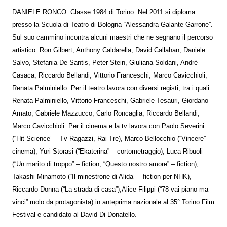
DANIELE RONCO. Classe 1984 di Torino. Nel 2011 si diploma
presso la Scuola di Teatro di Bologna “Alessandra Galante Garrone”.
Sul suo cammino incontra alcuni maestri che ne segnano il percorso
artistico: Ron Gilbert, Anthony Caldarella, David Callahan, Daniele
Salvo, Stefania De Santis, Peter Stein, Giuliana Soldani, André
Casaca, Riccardo Bellandi, Vittorio Franceschi, Marco Cavicchioli,
Renata Palminiello. Per il teatro lavora con diversi registi, tra i quali:
Renata Palminiello, Vittorio Franceschi, Gabriele Tesauri, Giordano
Amato, Gabriele Mazzucco, Carlo Roncaglia, Riccardo Bellandi,
Marco Cavicchioli. Per il cinema e la tv lavora con Paolo Severini
(“Hit Science” – Tv Ragazzi, Rai Tre), Marco Bellocchio (“Vincere” –
cinema), Yuri Storasi (“Ekaterina” – cortometraggio), Luca Ribuoli
(“Un marito di troppo” – fiction; “Questo nostro amore” – fiction),
Takashi Minamoto (“Il minestrone di Alida” – fiction per NHK),
Riccardo Donna (“La strada di casa”),Alice Filippi (“78 vai piano ma
vinci” ruolo da protagonista) in anteprima nazionale al 35° Torino Film
Festival e candidato al David Di Donatello.