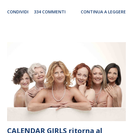
genere. Il tour, realizzato grazie al sostegno di Saipem,
CONDIVIDI
334 COMMENTI
CONTINUA A LEGGERE
debutterà il 10 settembre a Heiden, in Germania, e toccherà, in
dieci giorni, nove differenti città in Svizzera, Italia, Danimarca e
Polonia. In Italia la Baltic Sea Youth Philharmonic sarà a Milano
il 14 settembre nel suggestivo contesto della Basilica di Santa
Maria delle Grazie, ospite dell’Associazione Musicale ArteViva,
e a Verona il 15 settembre al Teatro Filarmonico per il festival
“Settembre dell’Accademia” dove si esibirà per il secondo anno
consecutivo. Il pubblico milanese avrà il piacere di applaudire i
giovani artisti della Baltic Sea Youth Philharmonic per la quarta
volta. L’orchestra, fondata nel 2008 da Kristjan Järvi (affiancato
da un prestigioso consiglio di consulent...
CALENDAR GIRLS ritorna al