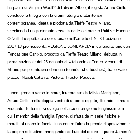
Dopo aver messo in scena Zoo di vetro di Tennessee Wiiliams e Chi
ha paura di Virginia Woolf? di Edward Albee, il regista Arturo Cirillo
conclude la trilogia con la drammaturgia statunitense
contemporanea, ideata e prodotta da Tieffe Teatro Milano,
scegliendo Lunga giornata verso la notte del premio Pulitzer Eugene
O’Neill. Lo spettacolo selezionato nell’ambito di NEXT edizione
2017-18 promosso da REGIONE LOMBARDIA in collaborazione con
Fondazione Cariplo, prodotto da Tieffe Teatro Milano, debutta in
prima nazionale dal 25 gennaio al 4 febbraio al Teatro Menotti di
Milano per poi intraprendere una tournée, che toccherà, tra le varie
piazze, Napoli Catania, Pistoia, Trieste, Padova.
Lunga giornata verso la notte, interpretato da Milvia Marigliano,
Arturo Cirillo, nella doppia veste di attore e regista, Rosario Lisma e
Riccardo Buffonini, si svolge nell’arco di un giorno lunghissimo, in
cui i membri della famiglia Tyrone, disfatta da miserie fisiche e
morali, si urlano in faccia l'uno contro l'altro la propria disperazione e
la propria solitudine, annegando nel buio del dolore. Il padre James è