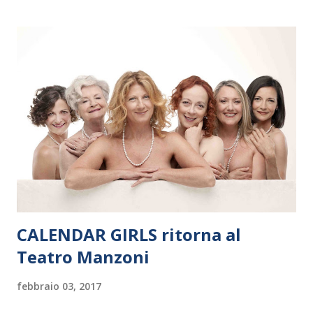
il 14 settembre nel suggestivo contesto della Basilica di Santa
Maria delle Grazie, ospite dell’Associazione Musicale ArteViva,
e a Verona il 15 settembre al Teatro Filarmonico per il festival
“Settembre dell’Accademia” dove si esibirà per il secondo anno
consecutivo. Il pubblico milanese avrà il piacere di applaudire i
giovani artisti della Baltic Sea Youth Philharmonic per la quarta
volta. L’orchestra, fondata nel 2008 da Kristjan Järvi (affiancato
da un prestigioso consiglio di consulent...
CALENDAR GIRLS ritorna al
Teatro Manzoni
febbraio 03, 2017