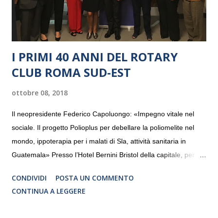
I PRIMI 40 ANNI DEL ROTARY
CLUB ROMA SUD-EST
ottobre 08, 2018
Il neopresidente Federico Capoluongo: «Impegno vitale nel
sociale. Il progetto Polioplus per debellare la poliomelite nel
mondo, ippoterapia per i malati di Sla, attività sanitaria in
Guatemala» Presso l’Hotel Bernini Bristol della capitale, per la
prima volta, sono stati presentati alla stampa i progetti in
CONDIVIDI
POSTA UN COMMENTO
programmazione del Rotary Club Roma Sud-Est che festeggia
CONTINUA A LEGGERE
i quaranta anni di attività. Un’occasione per raccontare al
mondo esterno i valori in cui il Club crede fermamente e che