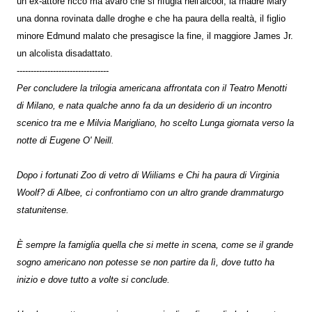
un ex-attore ricco ma avaro che si rifugia nell'alcool, la madre Mary
una donna rovinata dalle droghe e che ha paura della realtà, il figlio
minore Edmund malato che presagisce la fine, il maggiore James Jr.
un alcolista disadattato.
---------------------------------
Per concludere la trilogia americana affrontata con il Teatro Menotti
di Milano, e nata qualche anno fa da un desiderio di un incontro
scenico tra me e Milvia Marigliano, ho scelto Lunga giornata verso la
notte di Eugene O' Neill.
Dopo i fortunati Zoo di vetro di Wiiliams e Chi ha paura di Virginia
Woolf? di Albee, ci confrontiamo con un altro grande drammaturgo
statunitense.
È sempre la famiglia quella che si mette in scena, come se il grande
sogno americano non potesse se non partire da lì, dove tutto ha
inizio e dove tutto a volte si conclude.