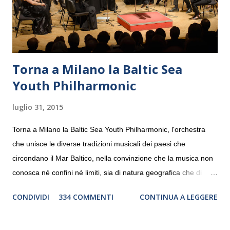
Torna a Milano la Baltic Sea
Youth Philharmonic
luglio 31, 2015
Torna a Milano la Baltic Sea Youth Philharmonic, l'orchestra
che unisce le diverse tradizioni musicali dei paesi che
circondano il Mar Baltico, nella convinzione che la musica non
conosca né confini né limiti, sia di natura geografica che di
genere. Il tour, realizzato grazie al sostegno di Saipem,
CONDIVIDI
334 COMMENTI
CONTINUA A LEGGERE
debutterà il 10 settembre a Heiden, in Germania, e toccherà, in
dieci giorni, nove differenti città in Svizzera, Italia, Danimarca e
Polonia. In Italia la Baltic Sea Youth Philharmonic sarà a Milano