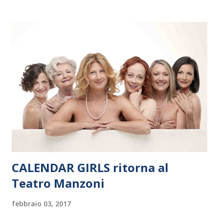
Polonia. In Italia la Baltic Sea Youth Philharmonic sarà a Milano
il 14 settembre nel suggestivo contesto della Basilica di Santa
Maria delle Grazie, ospite dell’Associazione Musicale ArteViva,
e a Verona il 15 settembre al Teatro Filarmonico per il festival
“Settembre dell’Accademia” dove si esibirà per il secondo anno
consecutivo. Il pubblico milanese avrà il piacere di applaudire i
giovani artisti della Baltic Sea Youth Philharmonic per la quarta
volta. L’orchestra, fondata nel 2008 da Kristjan Järvi (affiancato
da un prestigioso consiglio di consulent...
CALENDAR GIRLS ritorna al
Teatro Manzoni
febbraio 03, 2017