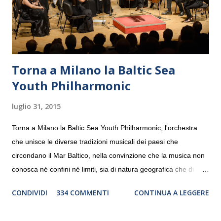
Torna a Milano la Baltic Sea
Youth Philharmonic
luglio 31, 2015
Torna a Milano la Baltic Sea Youth Philharmonic, l'orchestra
che unisce le diverse tradizioni musicali dei paesi che
circondano il Mar Baltico, nella convinzione che la musica non
conosca né confini né limiti, sia di natura geografica che di
genere. Il tour, realizzato grazie al sostegno di Saipem,
CONDIVIDI
334 COMMENTI
CONTINUA A LEGGERE
debutterà il 10 settembre a Heiden, in Germania, e toccherà, in
dieci giorni, nove differenti città in Svizzera, Italia, Danimarca e