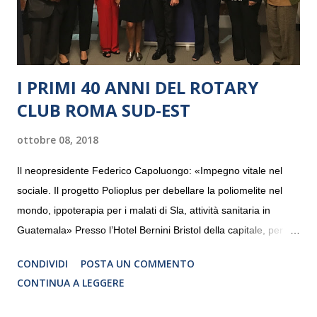
I PRIMI 40 ANNI DEL ROTARY
CLUB ROMA SUD-EST
ottobre 08, 2018
Il neopresidente Federico Capoluongo: «Impegno vitale nel
sociale. Il progetto Polioplus per debellare la poliomelite nel
mondo, ippoterapia per i malati di Sla, attività sanitaria in
Guatemala» Presso l’Hotel Bernini Bristol della capitale, per la
prima volta, sono stati presentati alla stampa i progetti in
CONDIVIDI
POSTA UN COMMENTO
programmazione del Rotary Club Roma Sud-Est che festeggia
CONTINUA A LEGGERE
i quaranta anni di attività. Un’occasione per raccontare al
mondo esterno i valori in cui il Club crede fermamente e che