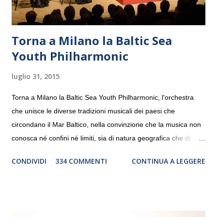
Torna a Milano la Baltic Sea
Youth Philharmonic
luglio 31, 2015
Torna a Milano la Baltic Sea Youth Philharmonic, l'orchestra
che unisce le diverse tradizioni musicali dei paesi che
circondano il Mar Baltico, nella convinzione che la musica non
conosca né confini né limiti, sia di natura geografica che di
genere. Il tour, realizzato grazie al sostegno di Saipem,
CONDIVIDI
334 COMMENTI
CONTINUA A LEGGERE
debutterà il 10 settembre a Heiden, in Germania, e toccherà, in
dieci giorni, nove differenti città in Svizzera, Italia, Danimarca e
Polonia. In Italia la Baltic Sea Youth Philharmonic sarà a Milano
il 14 settembre nel suggestivo contesto della Basilica di Santa