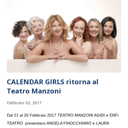
Maria delle Grazie, ospite dell’Associazione Musicale ArteViva,
e a Verona il 15 settembre al Teatro Filarmonico per il festival
“Settembre dell’Accademia” dove si esibirà per il secondo anno
consecutivo. Il pubblico milanese avrà il piacere di applaudire i
giovani artisti della Baltic Sea Youth Philharmonic per la quarta
volta. L’orchestra, fondata nel 2008 da Kristjan Järvi (affiancato
da un prestigioso consiglio di consulent...
CALENDAR GIRLS ritorna al
Teatro Manzoni
febbraio 03, 2017
Dal 21 al 26 Febbraio 2017 TEATRO MANZONI AGIDI e ENFI
TEATRO presentano ANGELA FINOCCHIARO e LAURA