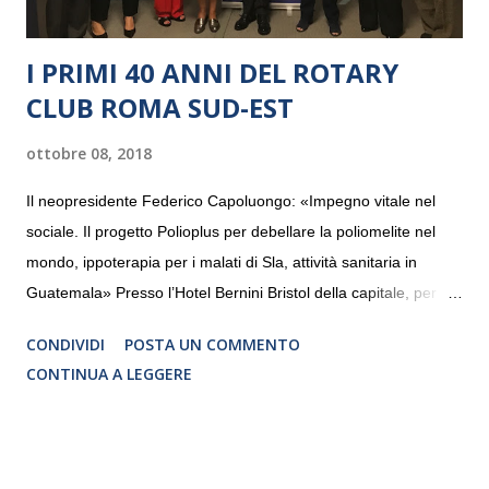
I PRIMI 40 ANNI DEL ROTARY
CLUB ROMA SUD-EST
ottobre 08, 2018
Il neopresidente Federico Capoluongo: «Impegno vitale nel
sociale. Il progetto Polioplus per debellare la poliomelite nel
mondo, ippoterapia per i malati di Sla, attività sanitaria in
Guatemala» Presso l’Hotel Bernini Bristol della capitale, per la
prima volta, sono stati presentati alla stampa i progetti in
CONDIVIDI
POSTA UN COMMENTO
programmazione del Rotary Club Roma Sud-Est che festeggia
CONTINUA A LEGGERE
i quaranta anni di attività. Un’occasione per raccontare al
mondo esterno i valori in cui il Club crede fermamente e che
muovono le azioni dei soci che lo compongono. Infatti le attività
che svolge il Rotary sono principalmente di volontariato e