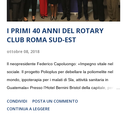
I PRIMI 40 ANNI DEL ROTARY
CLUB ROMA SUD-EST
ottobre 08, 2018
Il neopresidente Federico Capoluongo: «Impegno vitale nel
sociale. Il progetto Polioplus per debellare la poliomelite nel
mondo, ippoterapia per i malati di Sla, attività sanitaria in
Guatemala» Presso l’Hotel Bernini Bristol della capitale, per la
prima volta, sono stati presentati alla stampa i progetti in
CONDIVIDI
POSTA UN COMMENTO
programmazione del Rotary Club Roma Sud-Est che festeggia
CONTINUA A LEGGERE
i quaranta anni di attività. Un’occasione per raccontare al
mondo esterno i valori in cui il Club crede fermamente e che