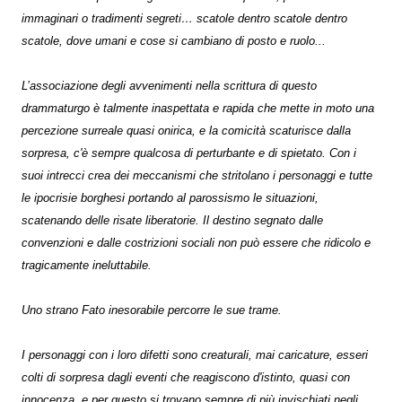
immaginari o tradimenti segreti… scatole dentro scatole dentro
scatole, dove umani e cose si cambiano di posto e ruolo...
L’associazione degli avvenimenti nella scrittura di questo
drammaturgo è talmente inaspettata e rapida che mette in moto una
percezione surreale quasi onirica, e la comicità scaturisce dalla
sorpresa, c'è sempre qualcosa di perturbante e di spietato. Con i
suoi intrecci crea dei meccanismi che stritolano i personaggi e tutte
le ipocrisie borghesi portando al parossismo le situazioni,
scatenando delle risate liberatorie. Il destino segnato dalle
convenzioni e dalle costrizioni sociali non può essere che ridicolo e
tragicamente ineluttabile.
Uno strano Fato inesorabile percorre le sue trame.
I personaggi con i loro difetti sono creaturali, mai caricature, esseri
colti di sorpresa dagli eventi che reagiscono d'istinto, quasi con
innocenza, e per questo si trovano sempre di più invischiati negli