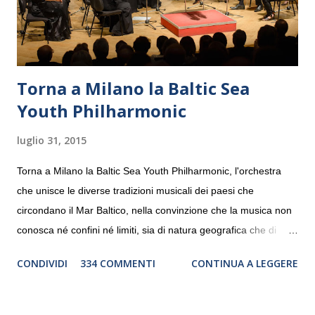
Torna a Milano la Baltic Sea
Youth Philharmonic
luglio 31, 2015
Torna a Milano la Baltic Sea Youth Philharmonic, l'orchestra
che unisce le diverse tradizioni musicali dei paesi che
circondano il Mar Baltico, nella convinzione che la musica non
conosca né confini né limiti, sia di natura geografica che di
genere. Il tour, realizzato grazie al sostegno di Saipem,
CONDIVIDI
334 COMMENTI
CONTINUA A LEGGERE
debutterà il 10 settembre a Heiden, in Germania, e toccherà, in
dieci giorni, nove differenti città in Svizzera, Italia, Danimarca e
Polonia. In Italia la Baltic Sea Youth Philharmonic sarà a Milano