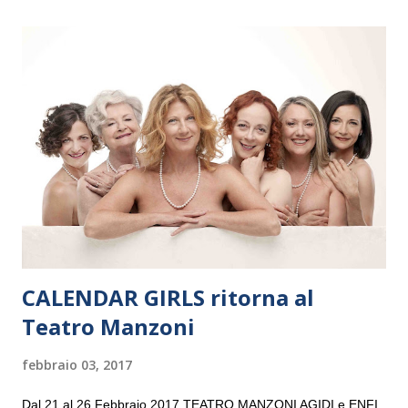
il 14 settembre nel suggestivo contesto della Basilica di Santa
Maria delle Grazie, ospite dell’Associazione Musicale ArteViva,
e a Verona il 15 settembre al Teatro Filarmonico per il festival
“Settembre dell’Accademia” dove si esibirà per il secondo anno
consecutivo. Il pubblico milanese avrà il piacere di applaudire i
giovani artisti della Baltic Sea Youth Philharmonic per la quarta
volta. L’orchestra, fondata nel 2008 da Kristjan Järvi (affiancato
da un prestigioso consiglio di consulent...
CALENDAR GIRLS ritorna al
Teatro Manzoni
febbraio 03, 2017
Dal 21 al 26 Febbraio 2017 TEATRO MANZONI AGIDI e ENFI