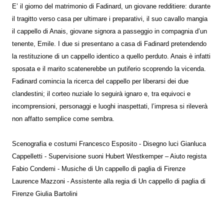
E’ il giorno del matrimonio di Fadinard, un giovane redditiere: durante
il tragitto verso casa per ultimare i preparativi, il suo cavallo mangia
il cappello di Anais, giovane signora a passeggio in compagnia d’un
tenente, Emile. I due si presentano a casa di Fadinard pretendendo
la restituzione di un cappello identico a quello perduto. Anais è infatti
sposata e il marito scatenerebbe un putiferio scoprendo la vicenda.
Fadinard comincia la ricerca del cappello per liberarsi dei due
clandestini; il corteo nuziale lo seguirà ignaro e, tra equivoci e
incomprensioni, personaggi e luoghi inaspettati, l’impresa si rileverà
non affatto semplice come sembra.
Scenografia e costumi Francesco Esposito - Disegno luci Gianluca
Cappelletti - Supervisione suoni Hubert Westkemper – Aiuto regista
Fabio Condemi - Musiche di Un cappello di paglia di Firenze
Laurence Mazzoni - Assistente alla regia di Un cappello di paglia di
Firenze Giulia Bartolini