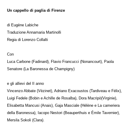
Un cappello di paglia di Firenze
di Eugène Labiche
Traduzione Annamaria Martinolli
Regia di Lorenzo Collalti
Con
Luca Carbone (Fadinard), Flavio Francucci (Nonancourt), Paola
Senatore (La Baronessa de Champigny)
e gli allievi del II anno
Vincenzo Abbate (Vèzinet), Adriano Exacoustos (Tardiveau e Félix),
Luigi Fedele (Bobin e Achille de Rosalba), Dora Macripò(Virginie),
Elisabetta Mancusi (Anais), Gaja Masciale (Hélène e La cameriera
della Baronessa), Iacopo Nestori (Beauperthuis e Émile Tavernier),
Mersila Sokoli (Clara).