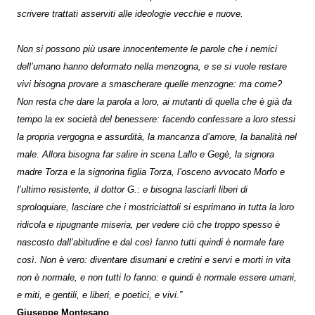
scrivere trattati asserviti alle ideologie vecchie e nuove.
Non si possono più usare innocentemente le parole che i nemici
dell’umano hanno deformato nella menzogna, e se si vuole restare
vivi bisogna provare a smascherare quelle menzogne: ma come?
Non resta che dare la parola a loro, ai mutanti di quella che è già da
tempo la ex società del benessere: facendo confessare a loro stessi
la propria vergogna e assurdità, la mancanza d’amore, la banalità nel
male. Allora bisogna far salire in scena Lallo e Gegè, la signora
madre Torza e la signorina figlia Torza, l’osceno avvocato Morfo e
l’ultimo resistente, il dottor G.: e bisogna lasciarli liberi di
sproloquiare, lasciare che i mostriciattoli si esprimano in tutta la loro
ridicola e ripugnante miseria, per vedere ciò che troppo spesso è
nascosto dall’abitudine e dal così fanno tutti quindi è normale fare
così. Non è vero: diventare disumani e cretini e servi e morti in vita
non è normale, e non tutti lo fanno: e quindi è normale essere umani,
e miti, e gentili, e liberi, e poetici, e vivi.”
Giuseppe Montesano