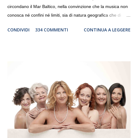
circondano il Mar Baltico, nella convinzione che la musica non
conosca né confini né limiti, sia di natura geografica che di
genere. Il tour, realizzato grazie al sostegno di Saipem,
CONDIVIDI
334 COMMENTI
CONTINUA A LEGGERE
debutterà il 10 settembre a Heiden, in Germania, e toccherà, in
dieci giorni, nove differenti città in Svizzera, Italia, Danimarca e
Polonia. In Italia la Baltic Sea Youth Philharmonic sarà a Milano
il 14 settembre nel suggestivo contesto della Basilica di Santa
Maria delle Grazie, ospite dell’Associazione Musicale ArteViva,
e a Verona il 15 settembre al Teatro Filarmonico per il festival
“Settembre dell’Accademia” dove si esibirà per il secondo anno
consecutivo. Il pubblico milanese avrà il piacere di applaudire i
giovani artisti della Baltic Sea Youth Philharmonic per la quarta
volta. L’orchestra, fondata nel 2008 da Kristjan Järvi (affiancato
da un prestigioso consiglio di consulent...