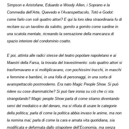
Simpson e Aristofane, Eduardo e Woody Allen, i Soprano e la
Commedia dell’Arte, Quevedo e l’Avanspettacolo, Totò e Godot:
come farlo con soli quattro attori? E qui la loro idea straordinaria fu di
recitare su un tavolino da salotto, gomito a gomito come sardine in
una scatola mentale, ricreando la sensazione della mancanza di
spazio interiore del condominio coatto.
E poi, attinta alle radici stesse del teatro popolare napoletano e ai
Maestri della Farsa, la trovata del travestimento: solo quattro attori si
trasformavano e si moltiplicavano, con pochissimi trucchi, in maschi
e femmine e bambini, in una folla di personaggi, in una sorta di
avanspettacolo postmoderno. Era nato Magic People Show. Si può
ridere su cose drammatiche? Si può fare ironia su ciò che ci sta
strangolando? Magic people Show parla di come stiamo diventando
servi del mediatico e del denaro, ma si rifiuta di usare le categorie
della politica; parla di come la politica abbia invaso le anime, ma non
la nomina mai; parla di come la cara e amata vita quotidiana, sia
modificata e deformata dallo strapotere dell’Economia, ma senza