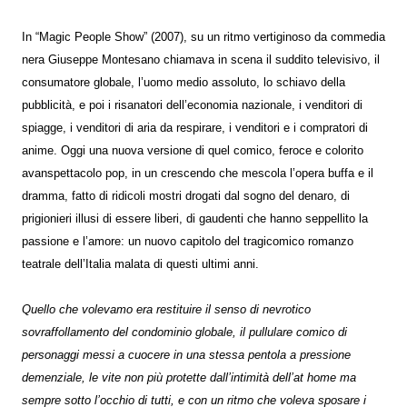
In “Magic People Show” (2007), su un ritmo vertiginoso da commedia
nera Giuseppe Montesano chiamava in scena il suddito televisivo, il
consumatore globale, l’uomo medio assoluto, lo schiavo della
pubblicità, e poi i risanatori dell’economia nazionale, i venditori di
spiagge, i venditori di aria da respirare, i venditori e i compratori di
anime. Oggi una nuova versione di quel comico, feroce e colorito
avanspettacolo pop, in un crescendo che mescola l’opera buffa e il
dramma, fatto di ridicoli mostri drogati dal sogno del denaro, di
prigionieri illusi di essere liberi, di gaudenti che hanno seppellito la
passione e l’amore: un nuovo capitolo del tragicomico romanzo
teatrale dell’Italia malata di questi ultimi anni.
Quello che volevamo era restituire il senso di nevrotico
sovraffollamento del condominio globale, il pullulare comico di
personaggi messi a cuocere in una stessa pentola a pressione
demenziale, le vite non più protette dall’intimità dell’at home ma
sempre sotto l’occhio di tutti, e con un ritmo che voleva sposare i