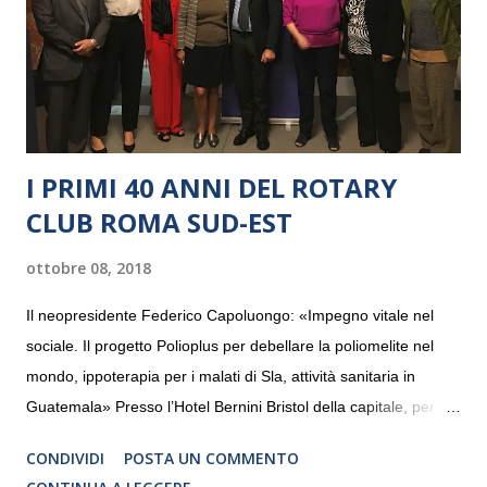
I PRIMI 40 ANNI DEL ROTARY
CLUB ROMA SUD-EST
ottobre 08, 2018
Il neopresidente Federico Capoluongo: «Impegno vitale nel
sociale. Il progetto Polioplus per debellare la poliomelite nel
mondo, ippoterapia per i malati di Sla, attività sanitaria in
Guatemala» Presso l’Hotel Bernini Bristol della capitale, per la
prima volta, sono stati presentati alla stampa i progetti in
CONDIVIDI
POSTA UN COMMENTO
programmazione del Rotary Club Roma Sud-Est che festeggia