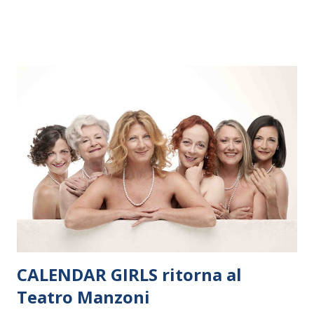
dieci giorni, nove differenti città in Svizzera, Italia, Danimarca e
Polonia. In Italia la Baltic Sea Youth Philharmonic sarà a Milano
il 14 settembre nel suggestivo contesto della Basilica di Santa
Maria delle Grazie, ospite dell’Associazione Musicale ArteViva,
e a Verona il 15 settembre al Teatro Filarmonico per il festival
“Settembre dell’Accademia” dove si esibirà per il secondo anno
consecutivo. Il pubblico milanese avrà il piacere di applaudire i
giovani artisti della Baltic Sea Youth Philharmonic per la quarta
volta. L’orchestra, fondata nel 2008 da Kristjan Järvi (affiancato
da un prestigioso consiglio di consulent...
CALENDAR GIRLS ritorna al
Teatro Manzoni