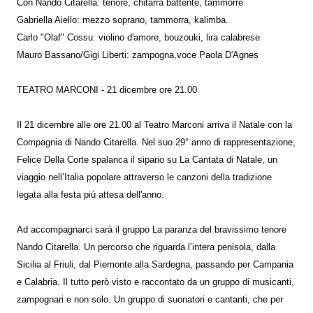
Con Nando Citarella: tenore, chitarra battente, tammorre
Gabriella Aiello: mezzo soprano, tammorra, kalimba.
Carlo "Olaf" Cossu: violino d'amore, bouzouki, lira calabrese
Mauro Bassano/Gigi Liberti: zampogna,voce Paola D'Agnes
TEATRO MARCONI - 21 dicembre ore 21.00
Il 21 dicembre alle ore 21.00 al Teatro Marconi arriva il Natale con la
Compagnia di Nando Citarella. Nel suo 29° anno di rappresentazione,
Felice Della Corte spalanca il sipario su La Cantata di Natale, un
viaggio nell’Italia popolare attraverso le canzoni della tradizione
legata alla festa più attesa dell'anno.
Ad accompagnarci sarà il gruppo La paranza del bravissimo tenore
Nando Citarella. Un percorso che riguarda l’intera penisola, dalla
Sicilia al Friuli, dal Piemonte alla Sardegna, passando per Campania
e Calabria. Il tutto però visto e raccontato da un gruppo di musicanti,
zampognari e non solo. Un gruppo di suonatori e cantanti, che per