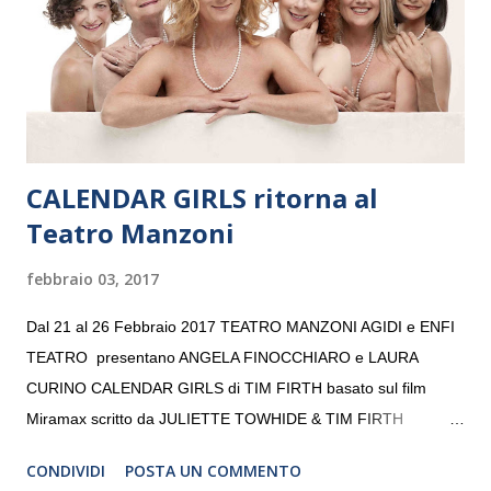
giovani artisti della Baltic Sea Youth Philharmonic per la quarta
volta. L’orchestra, fondata nel 2008 da Kristjan Järvi (affiancato
da un prestigioso consiglio di consulent...
CALENDAR GIRLS ritorna al
Teatro Manzoni
febbraio 03, 2017
Dal 21 al 26 Febbraio 2017 TEATRO MANZONI AGIDI e ENFI
TEATRO presentano ANGELA FINOCCHIARO e LAURA
CURINO CALENDAR GIRLS di TIM FIRTH basato sul film
Miramax scritto da JULIETTE TOWHIDE & TIM FIRTH
Traduzione e adattamento STEFANIA BERTOLA Regia
CONDIVIDI
POSTA UN COMMENTO
CRISTINA PEZZOLI