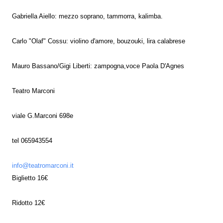
Gabriella Aiello: mezzo soprano, tammorra, kalimba.
Carlo "Olaf" Cossu: violino d'amore, bouzouki, lira calabrese
Mauro Bassano/Gigi Liberti: zampogna,voce Paola D'Agnes
Teatro Marconi
viale G.Marconi 698e
tel 065943554
info@teatromarconi.it
Biglietto 16€
Ridotto 12€