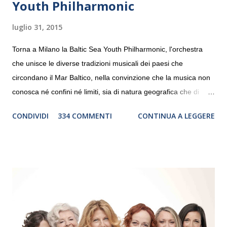
Youth Philharmonic
luglio 31, 2015
Torna a Milano la Baltic Sea Youth Philharmonic, l'orchestra
che unisce le diverse tradizioni musicali dei paesi che
circondano il Mar Baltico, nella convinzione che la musica non
conosca né confini né limiti, sia di natura geografica che di
genere. Il tour, realizzato grazie al sostegno di Saipem,
CONDIVIDI
334 COMMENTI
CONTINUA A LEGGERE
debutterà il 10 settembre a Heiden, in Germania, e toccherà, in
dieci giorni, nove differenti città in Svizzera, Italia, Danimarca e
Polonia. In Italia la Baltic Sea Youth Philharmonic sarà a Milano
il 14 settembre nel suggestivo contesto della Basilica di Santa
Maria delle Grazie, ospite dell’Associazione Musicale ArteViva,
e a Verona il 15 settembre al Teatro Filarmonico per il festival
“Settembre dell’Accademia” dove si esibirà per il secondo anno
consecutivo. Il pubblico milanese avrà il piacere di applaudire i