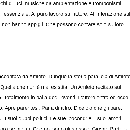
i giochi di luci, musiche da ambientazione e trombonismi
l’essenziale. Al puro lavoro sull’attore. All’interazione su
e non hanno appigli. Che possono contare solo su loro
accontata da Amleto. Dunque la storia parallela di Amleto
 Quella che non è mai esistita. Un Amleto recitato sul
Totalmente in balia degli eventi. L'attore entra ed esce
Apre parentesi. Parla di altro. Dice ciò che gli pare.
i. I suoi dubbi politici. Le sue ipocondrie. I suoi amori
ora se taciuti. Che poi sono gli stessi di Giovan Bartolo