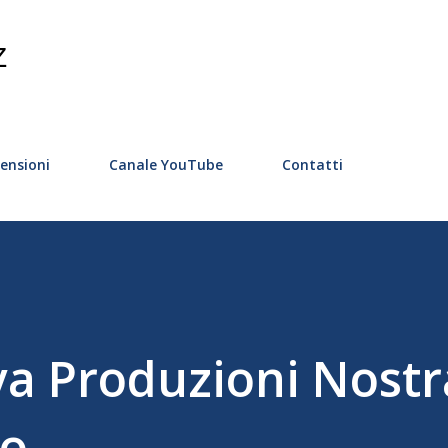
Passa ai contenuti principali
Z
ensioni
Canale YouTube
Contatti
va Produzioni Nostr
ro