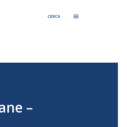
CERCA
ane –