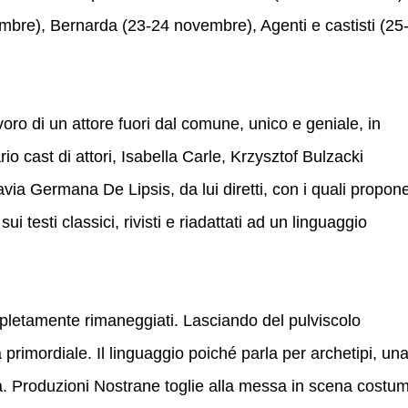
embre), Bernarda (23-24 novembre), Agenti e castisti (25
voro di un attore fuori dal comune, unico e geniale, in
io cast di attori, Isabella Carle, Krzysztof Bulzacki
via Germana De Lipsis, da lui diretti, con i quali propon
i testi classici, rivisti e riadattati ad un linguaggio
ompletamente rimaneggiati. Lasciando del pulviscolo
 primordiale. Il linguaggio poiché parla per archetipi, un
nità. Produzioni Nostrane toglie alla messa in scena costum