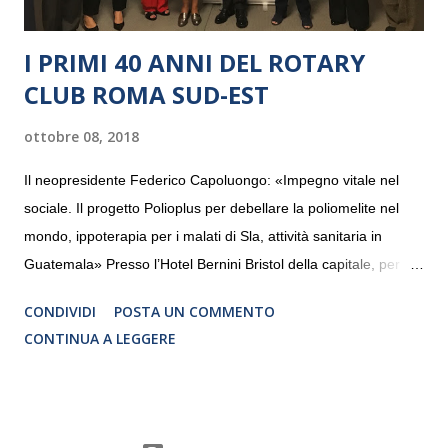
I PRIMI 40 ANNI DEL ROTARY
CLUB ROMA SUD-EST
ottobre 08, 2018
Il neopresidente Federico Capoluongo: «Impegno vitale nel
sociale. Il progetto Polioplus per debellare la poliomelite nel
mondo, ippoterapia per i malati di Sla, attività sanitaria in
Guatemala» Presso l’Hotel Bernini Bristol della capitale, per la
prima volta, sono stati presentati alla stampa i progetti in
CONDIVIDI
POSTA UN COMMENTO
programmazione del Rotary Club Roma Sud-Est che festeggia
CONTINUA A LEGGERE
i quaranta anni di attività. Un’occasione per raccontare al
mondo esterno i valori in cui il Club crede fermamente e che
muovono le azioni dei soci che lo compongono. Infatti le attività
che svolge il Rotary sono principalmente di volontariato e