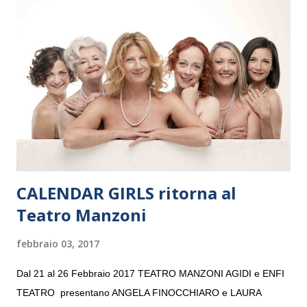
Maria delle Grazie, ospite dell’Associazione Musicale ArteViva,
e a Verona il 15 settembre al Teatro Filarmonico per il festival
“Settembre dell’Accademia” dove si esibirà per il secondo anno
consecutivo. Il pubblico milanese avrà il piacere di applaudire i
giovani artisti della Baltic Sea Youth Philharmonic per la quarta
volta. L’orchestra, fondata nel 2008 da Kristjan Järvi (affiancato
da un prestigioso consiglio di consulent...
CALENDAR GIRLS ritorna al
Teatro Manzoni
febbraio 03, 2017
Dal 21 al 26 Febbraio 2017 TEATRO MANZONI AGIDI e ENFI
TEATRO presentano ANGELA FINOCCHIARO e LAURA