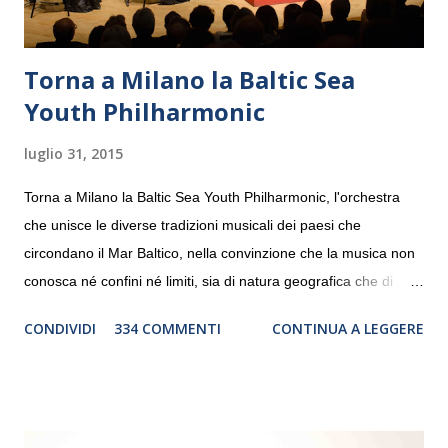
Torna a Milano la Baltic Sea
Youth Philharmonic
luglio 31, 2015
Torna a Milano la Baltic Sea Youth Philharmonic, l'orchestra
che unisce le diverse tradizioni musicali dei paesi che
circondano il Mar Baltico, nella convinzione che la musica non
conosca né confini né limiti, sia di natura geografica che di
genere. Il tour, realizzato grazie al sostegno di Saipem,
CONDIVIDI
334 COMMENTI
CONTINUA A LEGGERE
debutterà il 10 settembre a Heiden, in Germania, e toccherà, in
dieci giorni, nove differenti città in Svizzera, Italia, Danimarca e
Polonia. In Italia la Baltic Sea Youth Philharmonic sarà a Milano
il 14 settembre nel suggestivo contesto della Basilica di Santa