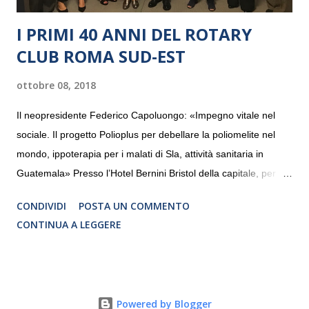
I PRIMI 40 ANNI DEL ROTARY
CLUB ROMA SUD-EST
ottobre 08, 2018
Il neopresidente Federico Capoluongo: «Impegno vitale nel
sociale. Il progetto Polioplus per debellare la poliomelite nel
mondo, ippoterapia per i malati di Sla, attività sanitaria in
Guatemala» Presso l’Hotel Bernini Bristol della capitale, per la
prima volta, sono stati presentati alla stampa i progetti in
CONDIVIDI
POSTA UN COMMENTO
programmazione del Rotary Club Roma Sud-Est che festeggia
CONTINUA A LEGGERE
i quaranta anni di attività. Un’occasione per raccontare al
mondo esterno i valori in cui il Club crede fermamente e che
muovono le azioni dei soci che lo compongono. Infatti le attività
che svolge il Rotary sono principalmente di volontariato e
Powered by Blogger
riguardano sia il territorio che le missioni all’estero in paesi in