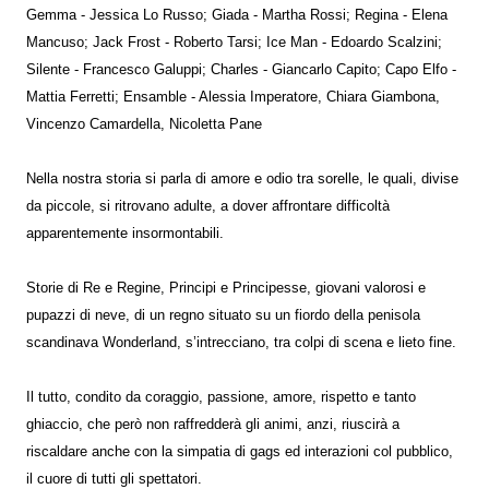
Gemma - Jessica Lo Russo; Giada - Martha Rossi; Regina - Elena
Mancuso; Jack Frost - Roberto Tarsi; Ice Man - Edoardo Scalzini;
Silente - Francesco Galuppi; Charles - Giancarlo Capito; Capo Elfo -
Mattia Ferretti; Ensamble - Alessia Imperatore, Chiara Giambona,
Vincenzo Camardella, Nicoletta Pane
Nella nostra storia si parla di amore e odio tra sorelle, le quali, divise
da piccole, si ritrovano adulte, a dover affrontare difficoltà
apparentemente insormontabili.
Storie di Re e Regine, Principi e Principesse, giovani valorosi e
pupazzi di neve, di un regno situato su un fiordo della penisola
scandinava Wonderland, s’intrecciano, tra colpi di scena e lieto fine.
Il tutto, condito da coraggio, passione, amore, rispetto e tanto
ghiaccio, che però non raffredderà gli animi, anzi, riuscirà a
riscaldare anche con la simpatia di gags ed interazioni col pubblico,
il cuore di tutti gli spettatori.