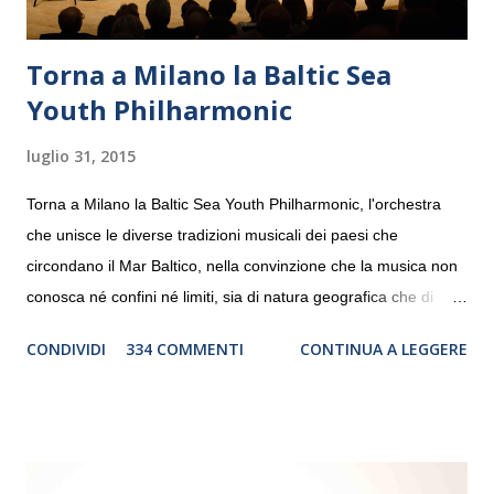
Torna a Milano la Baltic Sea
Youth Philharmonic
luglio 31, 2015
Torna a Milano la Baltic Sea Youth Philharmonic, l'orchestra
che unisce le diverse tradizioni musicali dei paesi che
circondano il Mar Baltico, nella convinzione che la musica non
conosca né confini né limiti, sia di natura geografica che di
genere. Il tour, realizzato grazie al sostegno di Saipem,
CONDIVIDI
334 COMMENTI
CONTINUA A LEGGERE
debutterà il 10 settembre a Heiden, in Germania, e toccherà, in
dieci giorni, nove differenti città in Svizzera, Italia, Danimarca e
Polonia. In Italia la Baltic Sea Youth Philharmonic sarà a Milano
il 14 settembre nel suggestivo contesto della Basilica di Santa
Maria delle Grazie, ospite dell’Associazione Musicale ArteViva,