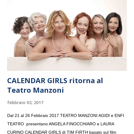
e a Verona il 15 settembre al Teatro Filarmonico per il festival
“Settembre dell’Accademia” dove si esibirà per il secondo anno
consecutivo. Il pubblico milanese avrà il piacere di applaudire i
giovani artisti della Baltic Sea Youth Philharmonic per la quarta
volta. L’orchestra, fondata nel 2008 da Kristjan Järvi (affiancato
da un prestigioso consiglio di consulent...
CALENDAR GIRLS ritorna al
Teatro Manzoni
febbraio 03, 2017
Dal 21 al 26 Febbraio 2017 TEATRO MANZONI AGIDI e ENFI
TEATRO presentano ANGELA FINOCCHIARO e LAURA
CURINO CALENDAR GIRLS di TIM FIRTH basato sul film