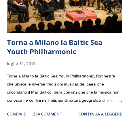
Torna a Milano la Baltic Sea
Youth Philharmonic
luglio 31, 2015
Torna a Milano la Baltic Sea Youth Philharmonic, l'orchestra
che unisce le diverse tradizioni musicali dei paesi che
circondano il Mar Baltico, nella convinzione che la musica non
conosca né confini né limiti, sia di natura geografica che di
genere. Il tour, realizzato grazie al sostegno di Saipem,
CONDIVIDI
334 COMMENTI
CONTINUA A LEGGERE
debutterà il 10 settembre a Heiden, in Germania, e toccherà, in
dieci giorni, nove differenti città in Svizzera, Italia, Danimarca e