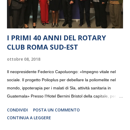
I PRIMI 40 ANNI DEL ROTARY
CLUB ROMA SUD-EST
ottobre 08, 2018
Il neopresidente Federico Capoluongo: «Impegno vitale nel
sociale. Il progetto Polioplus per debellare la poliomelite nel
mondo, ippoterapia per i malati di Sla, attività sanitaria in
Guatemala» Presso l’Hotel Bernini Bristol della capitale, per la
prima volta, sono stati presentati alla stampa i progetti in
CONDIVIDI
POSTA UN COMMENTO
programmazione del Rotary Club Roma Sud-Est che festeggia
CONTINUA A LEGGERE
i quaranta anni di attività. Un’occasione per raccontare al
mondo esterno i valori in cui il Club crede fermamente e che