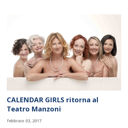
Polonia. In Italia la Baltic Sea Youth Philharmonic sarà a Milano
il 14 settembre nel suggestivo contesto della Basilica di Santa
Maria delle Grazie, ospite dell’Associazione Musicale ArteViva,
e a Verona il 15 settembre al Teatro Filarmonico per il festival
“Settembre dell’Accademia” dove si esibirà per il secondo anno
consecutivo. Il pubblico milanese avrà il piacere di applaudire i
giovani artisti della Baltic Sea Youth Philharmonic per la quarta
volta. L’orchestra, fondata nel 2008 da Kristjan Järvi (affiancato
da un prestigioso consiglio di consulent...
CALENDAR GIRLS ritorna al
Teatro Manzoni
febbraio 03, 2017