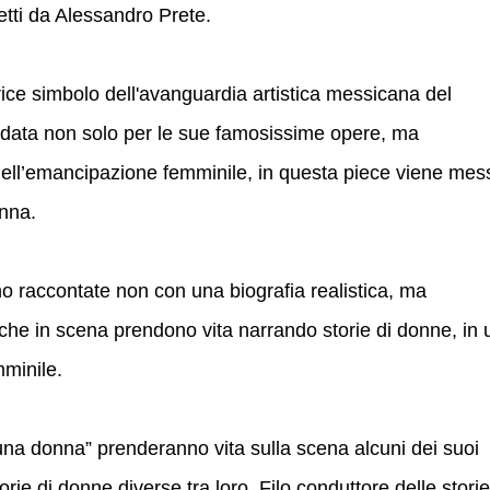
retti da Alessandro Prete.
rice simbolo dell'avanguardia artistica messicana del
rdata non solo per le sue famosissime opere, ma
 dell’emancipazione femminile, in questa piece viene mes
onna.
ono raccontate non con una biografia realistica, ma
i che in scena prendono vita narrando storie di donne, in 
mminile.
 di una donna” prenderanno vita sulla scena alcuni dei suoi
orie di donne diverse tra loro. Filo conduttore delle storie