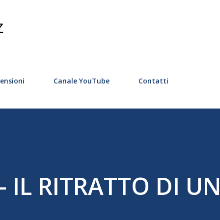
Passa ai contenuti principali
Z
ensioni
Canale YouTube
Contatti
 - IL RITRATTO DI U