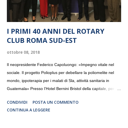
I PRIMI 40 ANNI DEL ROTARY
CLUB ROMA SUD-EST
ottobre 08, 2018
Il neopresidente Federico Capoluongo: «Impegno vitale nel
sociale. Il progetto Polioplus per debellare la poliomelite nel
mondo, ippoterapia per i malati di Sla, attività sanitaria in
Guatemala» Presso l’Hotel Bernini Bristol della capitale, per la
prima volta, sono stati presentati alla stampa i progetti in
CONDIVIDI
POSTA UN COMMENTO
programmazione del Rotary Club Roma Sud-Est che festeggia
CONTINUA A LEGGERE
i quaranta anni di attività. Un’occasione per raccontare al
mondo esterno i valori in cui il Club crede fermamente e che