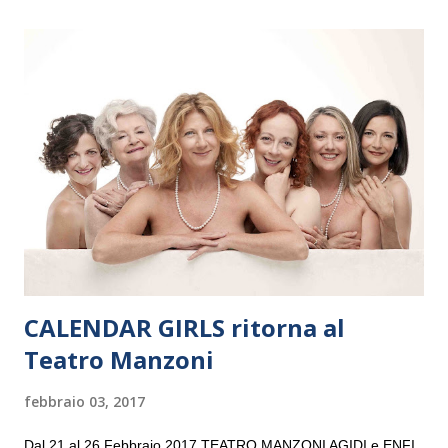
il 14 settembre nel suggestivo contesto della Basilica di Santa
Maria delle Grazie, ospite dell’Associazione Musicale ArteViva,
e a Verona il 15 settembre al Teatro Filarmonico per il festival
“Settembre dell’Accademia” dove si esibirà per il secondo anno
consecutivo. Il pubblico milanese avrà il piacere di applaudire i
giovani artisti della Baltic Sea Youth Philharmonic per la quarta
volta. L’orchestra, fondata nel 2008 da Kristjan Järvi (affiancato
da un prestigioso consiglio di consulent...
CALENDAR GIRLS ritorna al
Teatro Manzoni
febbraio 03, 2017
Dal 21 al 26 Febbraio 2017 TEATRO MANZONI AGIDI e ENFI