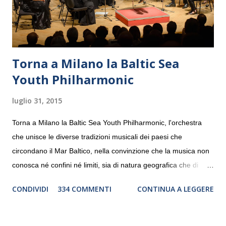
Torna a Milano la Baltic Sea
Youth Philharmonic
luglio 31, 2015
Torna a Milano la Baltic Sea Youth Philharmonic, l'orchestra
che unisce le diverse tradizioni musicali dei paesi che
circondano il Mar Baltico, nella convinzione che la musica non
conosca né confini né limiti, sia di natura geografica che di
genere. Il tour, realizzato grazie al sostegno di Saipem,
CONDIVIDI
334 COMMENTI
CONTINUA A LEGGERE
debutterà il 10 settembre a Heiden, in Germania, e toccherà, in
dieci giorni, nove differenti città in Svizzera, Italia, Danimarca e
Polonia. In Italia la Baltic Sea Youth Philharmonic sarà a Milano