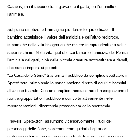
Carabas, ma il rapporto tra il giovane e il gatto, tra l’orfanello e
l’animale.
Sul piano emotivo, è l’immagine più durevole, più efficace. Il
bambino acquisisce il valore dell’amicizia e dell’aiuto reciproco,
impara che nella vita bisogna anche essere intraprendenti e a volte
saper rischiare. Nella vita quel che conta non è l’amicizia dei Re ma
l’amicizia dei gatti, cioè delle piccole creature sottovalutate e deboli,
che sanno imporsi ai potenti.
“La Casa delle Storie” trasforma il pubblico da semplice spettatore in
SpettAttore, stimolando la partecipazione diretta di adulti e bambini
all’azione teatrale. Con un semplice meccanismo di assegnazione di
ruoli, a gruppi, tutto il pubblico è coinvolto attivamente nelle
rappresentazioni, diventando protagonista dello spettacolo.
I novelli “SpettAttori” assumono vicendevolmente i ruoli dei
personaggi delle fiabe, sapientemente guidati dagli attori
professionisti in scena in uno spazio teatrale senza palcoscenico