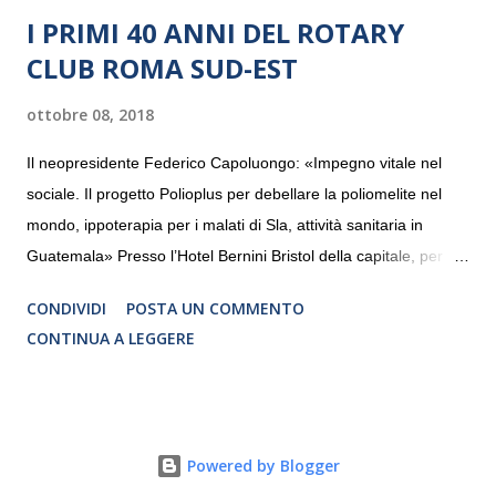
I PRIMI 40 ANNI DEL ROTARY
CLUB ROMA SUD-EST
ottobre 08, 2018
Il neopresidente Federico Capoluongo: «Impegno vitale nel
sociale. Il progetto Polioplus per debellare la poliomelite nel
mondo, ippoterapia per i malati di Sla, attività sanitaria in
Guatemala» Presso l’Hotel Bernini Bristol della capitale, per la
prima volta, sono stati presentati alla stampa i progetti in
CONDIVIDI
POSTA UN COMMENTO
programmazione del Rotary Club Roma Sud-Est che festeggia
CONTINUA A LEGGERE
i quaranta anni di attività. Un’occasione per raccontare al
mondo esterno i valori in cui il Club crede fermamente e che
muovono le azioni dei soci che lo compongono. Infatti le attività
che svolge il Rotary sono principalmente di volontariato e
Powered by Blogger
riguardano sia il territorio che le missioni all’estero in paesi in