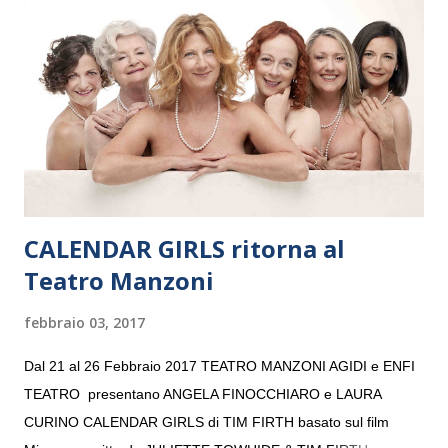
“Settembre dell’Accademia” dove si esibirà per il secondo anno
consecutivo. Il pubblico milanese avrà il piacere di applaudire i
giovani artisti della Baltic Sea Youth Philharmonic per la quarta
volta. L’orchestra, fondata nel 2008 da Kristjan Järvi (affiancato
da un prestigioso consiglio di consulent...
CALENDAR GIRLS ritorna al
Teatro Manzoni
febbraio 03, 2017
Dal 21 al 26 Febbraio 2017 TEATRO MANZONI AGIDI e ENFI
TEATRO presentano ANGELA FINOCCHIARO e LAURA
CURINO CALENDAR GIRLS di TIM FIRTH basato sul film