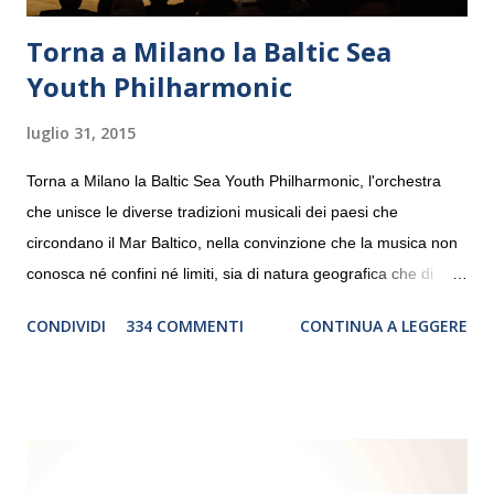
Torna a Milano la Baltic Sea
Youth Philharmonic
luglio 31, 2015
Torna a Milano la Baltic Sea Youth Philharmonic, l'orchestra
che unisce le diverse tradizioni musicali dei paesi che
circondano il Mar Baltico, nella convinzione che la musica non
conosca né confini né limiti, sia di natura geografica che di
genere. Il tour, realizzato grazie al sostegno di Saipem,
CONDIVIDI
334 COMMENTI
CONTINUA A LEGGERE
debutterà il 10 settembre a Heiden, in Germania, e toccherà, in
dieci giorni, nove differenti città in Svizzera, Italia, Danimarca e
Polonia. In Italia la Baltic Sea Youth Philharmonic sarà a Milano
il 14 settembre nel suggestivo contesto della Basilica di Santa
Maria delle Grazie, ospite dell’Associazione Musicale ArteViva,
e a Verona il 15 settembre al Teatro Filarmonico per il festival