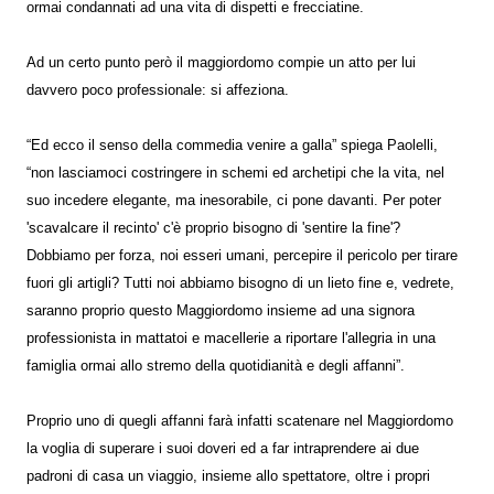
ormai condannati ad una vita di dispetti e frecciatine.
Ad un certo punto però il maggiordomo compie un atto per lui
davvero poco professionale: si affeziona.
“Ed ecco il senso della commedia venire a galla” spiega Paolelli,
“non lasciamoci costringere in schemi ed archetipi che la vita, nel
suo incedere elegante, ma inesorabile, ci pone davanti. Per poter
'scavalcare il recinto' c'è proprio bisogno di 'sentire la fine'?
Dobbiamo per forza, noi esseri umani, percepire il pericolo per tirare
fuori gli artigli? Tutti noi abbiamo bisogno di un lieto fine e, vedrete,
saranno proprio questo Maggiordomo insieme ad una signora
professionista in mattatoi e macellerie a riportare l'allegria in una
famiglia ormai allo stremo della quotidianità e degli affanni”.
Proprio uno di quegli affanni farà infatti scatenare nel Maggiordomo
la voglia di superare i suoi doveri ed a far intraprendere ai due
padroni di casa un viaggio, insieme allo spettatore, oltre i propri