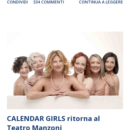
CONDIVIDI
334 COMMENTI
CONTINUA A LEGGERE
debutterà il 10 settembre a Heiden, in Germania, e toccherà, in
dieci giorni, nove differenti città in Svizzera, Italia, Danimarca e
Polonia. In Italia la Baltic Sea Youth Philharmonic sarà a Milano
il 14 settembre nel suggestivo contesto della Basilica di Santa
Maria delle Grazie, ospite dell’Associazione Musicale ArteViva,
e a Verona il 15 settembre al Teatro Filarmonico per il festival
“Settembre dell’Accademia” dove si esibirà per il secondo anno
consecutivo. Il pubblico milanese avrà il piacere di applaudire i
giovani artisti della Baltic Sea Youth Philharmonic per la quarta
volta. L’orchestra, fondata nel 2008 da Kristjan Järvi (affiancato
da un prestigioso consiglio di consulent...
CALENDAR GIRLS ritorna al
Teatro Manzoni