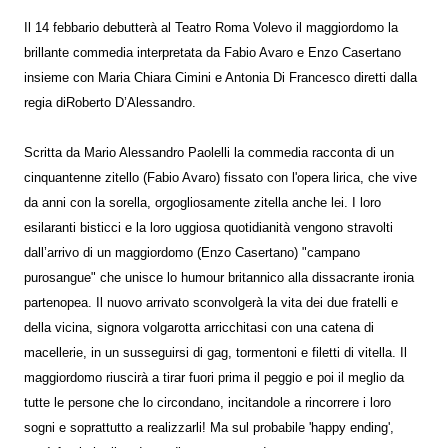
Il 14 febbario debutterà al Teatro Roma Volevo il maggiordomo la
brillante commedia interpretata da Fabio Avaro e Enzo Casertano
insieme con Maria Chiara Cimini e Antonia Di Francesco diretti dalla
regia diRoberto D’Alessandro.
Scritta da Mario Alessandro Paolelli la commedia racconta di un
cinquantenne zitello (Fabio Avaro) fissato con l'opera lirica, che vive
da anni con la sorella, orgogliosamente zitella anche lei. I loro
esilaranti bisticci e la loro uggiosa quotidianità vengono stravolti
dall’arrivo di un maggiordomo (Enzo Casertano) "campano
purosangue" che unisce lo humour britannico alla dissacrante ironia
partenopea. Il nuovo arrivato sconvolgerà la vita dei due fratelli e
della vicina, signora volgarotta arricchitasi con una catena di
macellerie, in un susseguirsi di gag, tormentoni e filetti di vitella. Il
maggiordomo riuscirà a tirar fuori prima il peggio e poi il meglio da
tutte le persone che lo circondano, incitandole a rincorrere i loro
sogni e soprattutto a realizzarli! Ma sul probabile 'happy ending',