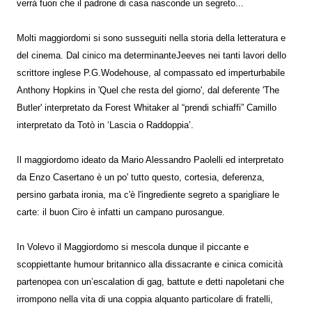
verrà fuori che il padrone di casa nasconde un segreto...
Molti maggiordomi si sono susseguiti nella storia della letteratura e
del cinema. Dal cinico ma determinanteJeeves nei tanti lavori dello
scrittore inglese P.G.Wodehouse, al compassato ed imperturbabile
Anthony Hopkins in 'Quel che resta del giorno', dal deferente 'The
Butler' interpretato da Forest Whitaker al “prendi schiaffi” Camillo
interpretato da Totò in ‘Lascia o Raddoppia’.
Il maggiordomo ideato da Mario Alessandro Paolelli ed interpretato
da Enzo Casertano è un po' tutto questo, cortesia, deferenza,
persino garbata ironia, ma c'è l'ingrediente segreto a sparigliare le
carte: il buon Ciro è infatti un campano purosangue.
In Volevo il Maggiordomo si mescola dunque il piccante e
scoppiettante humour britannico alla dissacrante e cinica comicità
partenopea con un’escalation di gag, battute e detti napoletani che
irrompono nella vita di una coppia alquanto particolare di fratelli,