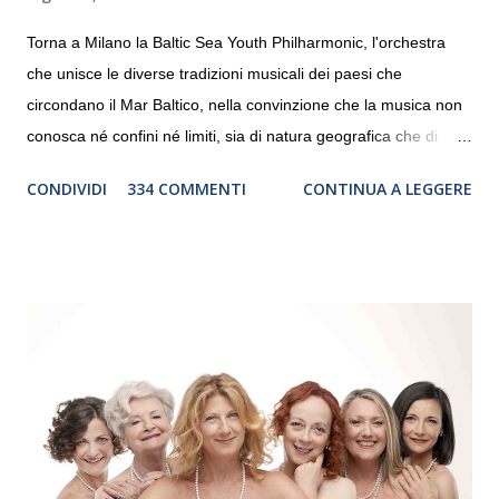
Torna a Milano la Baltic Sea Youth Philharmonic, l'orchestra
che unisce le diverse tradizioni musicali dei paesi che
circondano il Mar Baltico, nella convinzione che la musica non
conosca né confini né limiti, sia di natura geografica che di
genere. Il tour, realizzato grazie al sostegno di Saipem,
CONDIVIDI
334 COMMENTI
CONTINUA A LEGGERE
debutterà il 10 settembre a Heiden, in Germania, e toccherà, in
dieci giorni, nove differenti città in Svizzera, Italia, Danimarca e
Polonia. In Italia la Baltic Sea Youth Philharmonic sarà a Milano
il 14 settembre nel suggestivo contesto della Basilica di Santa
Maria delle Grazie, ospite dell’Associazione Musicale ArteViva,
e a Verona il 15 settembre al Teatro Filarmonico per il festival
“Settembre dell’Accademia” dove si esibirà per il secondo anno
consecutivo. Il pubblico milanese avrà il piacere di applaudire i
giovani artisti della Baltic Sea Youth Philharmonic per la quarta
volta. L’orchestra, fondata nel 2008 da Kristjan Järvi (affiancato