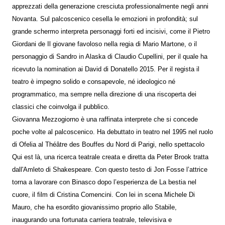
apprezzati della generazione cresciuta professionalmente negli anni
Novanta. Sul palcoscenico cesella le emozioni in profondità; sul
grande schermo interpreta personaggi forti ed incisivi, come il Pietro
Giordani de Il giovane favoloso nella regia di Mario Martone, o il
personaggio di Sandro in Alaska di Claudio Cupellini, per il quale ha
ricevuto la nomination ai David di Donatello 2015. Per il regista il
teatro è impegno solido e consapevole, né ideologico né
programmatico, ma sempre nella direzione di una riscoperta dei
classici che coinvolga il pubblico.
Giovanna Mezzogiorno è una raffinata interprete che si concede
poche volte al palcoscenico. Ha debuttato in teatro nel 1995 nel ruolo
di Ofelia al Théâtre des Bouffes du Nord di Parigi, nello spettacolo
Qui est là, una ricerca teatrale creata e diretta da Peter Brook tratta
dall'Amleto di Shakespeare. Con questo testo di Jon Fosse l’attrice
torna a lavorare con Binasco dopo l’esperienza de La bestia nel
cuore, il film di Cristina Comencini. Con lei in scena Michele Di
Mauro, che ha esordito giovanissimo proprio allo Stabile,
inaugurando una fortunata carriera teatrale, televisiva e