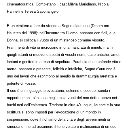
cinematografica. Completano il cast Milvia Marigliano, Nicola
Pannelli e Teresa Saponangelo.
È un cimitero a fare da sfondo a Sogno d’autunno (Draum om
Hausten del 1998): nell’incontro tra l’Uomo, sposato con figli, e la
Donna, si colloca il vuoto di un misterioso comune vissuto.
Frammenti di vita si incrociano in una manciata di minuti, ma in
quegli istanti si muovono spettri di vecchi nomi, case antiche, amori
lontani e genitori in attesa di sepoltura. Parabola che confonde vita e
morte, passato e presente, felicità e infelicità, Sogno d’autunno è
uno dei lavori che esprimono al meglio la drammaturgia rarefatta e
potente di Fosse.
Il suo è un linguaggio provocatorio, solenne e poetico: sonda i
rapporti umani, s’insinua negli spazi vuoti del non detto, scava nei
buchi neri dell’esistenza. Tradotto in oltre 40 lingue, l'autore e la sua
scrittura si sono imposti per l’evocazione di un mondo in
sospensione, dove il richiamo della vita e degli avvenimenti si
smorzano fino ad assumere il tono velato e malinconico di un eco