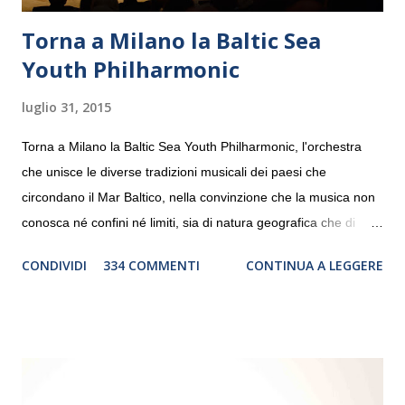
Torna a Milano la Baltic Sea
Youth Philharmonic
luglio 31, 2015
Torna a Milano la Baltic Sea Youth Philharmonic, l'orchestra
che unisce le diverse tradizioni musicali dei paesi che
circondano il Mar Baltico, nella convinzione che la musica non
conosca né confini né limiti, sia di natura geografica che di
genere. Il tour, realizzato grazie al sostegno di Saipem,
CONDIVIDI
334 COMMENTI
CONTINUA A LEGGERE
debutterà il 10 settembre a Heiden, in Germania, e toccherà, in
dieci giorni, nove differenti città in Svizzera, Italia, Danimarca e
Polonia. In Italia la Baltic Sea Youth Philharmonic sarà a Milano
il 14 settembre nel suggestivo contesto della Basilica di Santa
Maria delle Grazie, ospite dell’Associazione Musicale ArteViva,
e a Verona il 15 settembre al Teatro Filarmonico per il festival