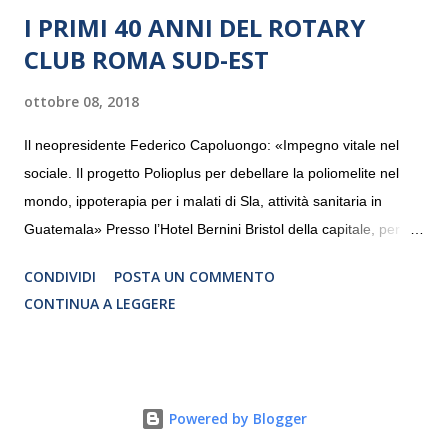
I PRIMI 40 ANNI DEL ROTARY
CLUB ROMA SUD-EST
ottobre 08, 2018
Il neopresidente Federico Capoluongo: «Impegno vitale nel
sociale. Il progetto Polioplus per debellare la poliomelite nel
mondo, ippoterapia per i malati di Sla, attività sanitaria in
Guatemala» Presso l’Hotel Bernini Bristol della capitale, per la
prima volta, sono stati presentati alla stampa i progetti in
CONDIVIDI
POSTA UN COMMENTO
programmazione del Rotary Club Roma Sud-Est che festeggia
CONTINUA A LEGGERE
i quaranta anni di attività. Un’occasione per raccontare al
mondo esterno i valori in cui il Club crede fermamente e che
muovono le azioni dei soci che lo compongono. Infatti le attività
che svolge il Rotary sono principalmente di volontariato e
Powered by Blogger
riguardano sia il territorio che le missioni all’estero in paesi in