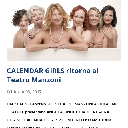
“Settembre dell’Accademia” dove si esibirà per il secondo anno
consecutivo. Il pubblico milanese avrà il piacere di applaudire i
giovani artisti della Baltic Sea Youth Philharmonic per la quarta
volta. L’orchestra, fondata nel 2008 da Kristjan Järvi (affiancato
da un prestigioso consiglio di consulent...
CALENDAR GIRLS ritorna al
Teatro Manzoni
febbraio 03, 2017
Dal 21 al 26 Febbraio 2017 TEATRO MANZONI AGIDI e ENFI
TEATRO presentano ANGELA FINOCCHIARO e LAURA
CURINO CALENDAR GIRLS di TIM FIRTH basato sul film
Miramax scritto da JULIETTE TOWHIDE & TIM FIRTH