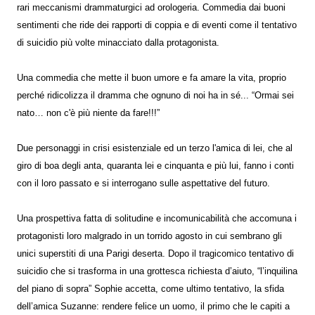
rari meccanismi drammaturgici ad orologeria. Commedia dai buoni
sentimenti che ride dei rapporti di coppia e di eventi come il tentativo
di suicidio più volte minacciato dalla protagonista.
Una commedia che mette il buon umore e fa amare la vita, proprio
perché ridicolizza il dramma che ognuno di noi ha in sé... “Ormai sei
nato… non c'è più niente da fare!!!”
Due personaggi in crisi esistenziale ed un terzo l'amica di lei, che al
giro di boa degli anta, quaranta lei e cinquanta e più lui, fanno i conti
con il loro passato e si interrogano sulle aspettative del futuro.
Una prospettiva fatta di solitudine e incomunicabilità che accomuna i
protagonisti loro malgrado in un torrido agosto in cui sembrano gli
unici superstiti di una Parigi deserta. Dopo il tragicomico tentativo di
suicidio che si trasforma in una grottesca richiesta d’aiuto, “l’inquilina
del piano di sopra” Sophie accetta, come ultimo tentativo, la sfida
dell’amica Suzanne: rendere felice un uomo, il primo che le capiti a