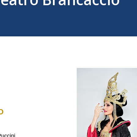
O
Puccini