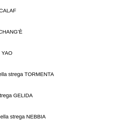
 CALAF
 CHANG’È
i YAO
ella strega TORMENTA
strega GELIDA
ella strega NEBBIA