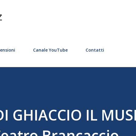
Passa ai contenuti principali
Z
ensioni
Canale YouTube
Contatti
DI GHIACCIO IL MUS
Teatro Brancaccio